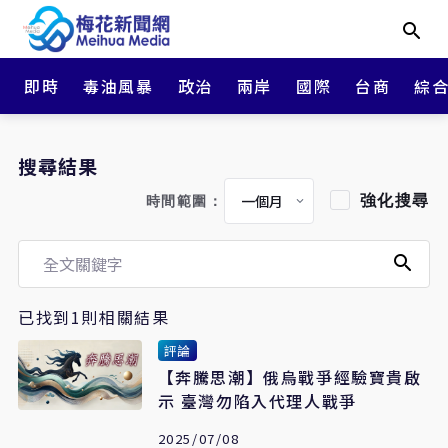
即時
毒油風暴
政治
兩岸
國際
台商
綜
搜尋結果
強化搜尋
時間範圍：
已找到1則相關結果
評論
【奔騰思潮】俄烏戰爭經驗寶貴啟
示 臺灣勿陷入代理人戰爭
2025/07/08