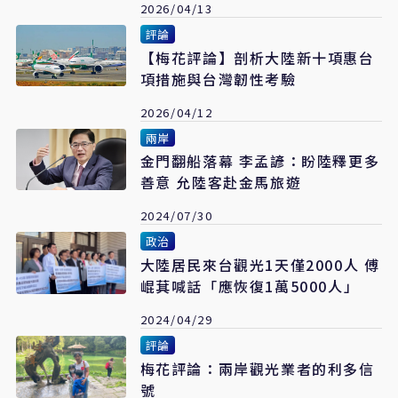
2026/04/13
評論
【梅花評論】剖析大陸新十項惠台
項措施與台灣韌性考驗
2026/04/12
兩岸
金門翻船落幕 李孟諺：盼陸釋更多
善意 允陸客赴金馬旅遊
2024/07/30
政治
大陸居民來台觀光1天僅2000人 傅
崐萁喊話「應恢復1萬5000人」
2024/04/29
評論
梅花評論：兩岸觀光業者的利多信
號