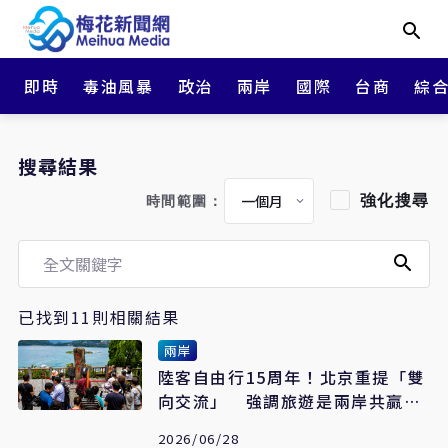
即時
毒油風暴
政治
兩岸
國際
台商
綜
搜尋結果
強化搜尋
時間範圍：
已找到11則相關結果
兩岸
陸客自由行15周年！北京重提「雙
向交流」 強調旅遊是兩岸共贏最
佳方式
2026/06/28