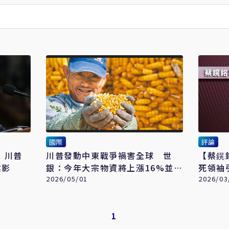
國際
評論
 川普
川普發動中東戰爭禍害全球 世
【​​​​
陰影
銀：今年大宗物資將上漲16%並重
死領袖
傷就業
2026/05/01
2026/03
1