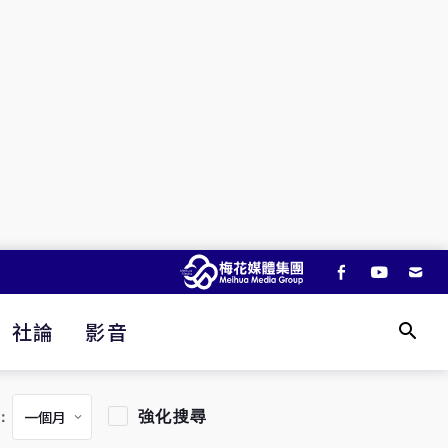
社論
影音
強化搜尋
：