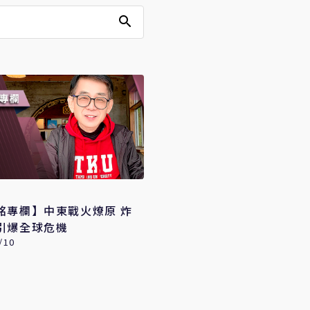
​​​蔡鎤銘專欄】中東戰火燎原 炸
引爆全球危機
/10