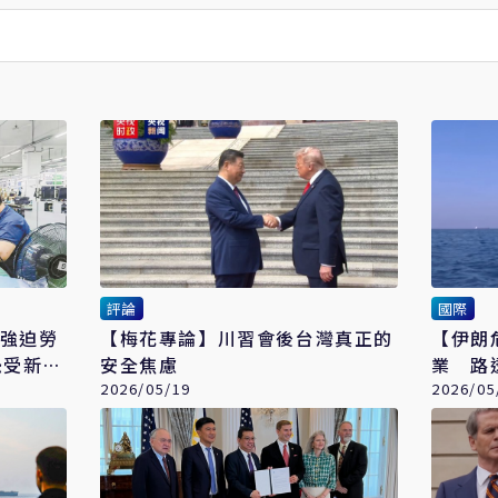
評論
國際
！強迫勞
【梅花專論】川習會後台灣真正的
【伊朗
恐受新一
安全焦慮
業 路
2026/05/19
持續攀
2026/05