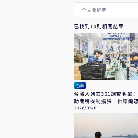
已找到14則相關結果
台商
台灣入列美301調查名單
動關稅機制擴張 供應鏈
輪壓力
2026/06/03