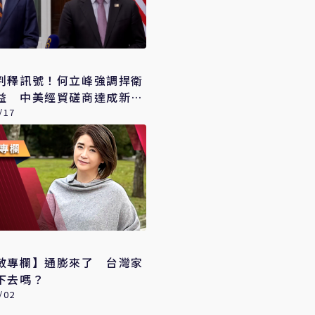
判釋訊號！何立峰強調捍衛
益 中美經貿磋商達成新共
/17
敏專欄】通膨來了 台灣家
下去嗎？
/02