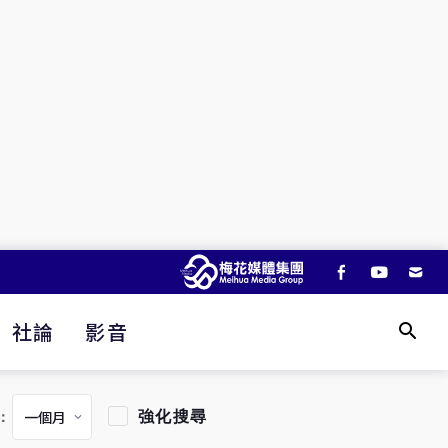
社論
影音
強化搜尋
：