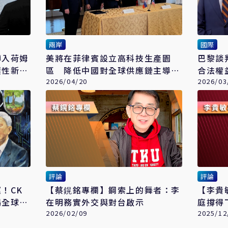
兩岸
國際
轉入荷姆
美將在菲律賓設立高科技生產園
巴黎談
壞性新階
區 降低中國對全球供應鏈主導地
合法權
位
2026/04/20
識
2026/03
評論
評論
！CK
【蔡鎤銘專欄】鋼索上的舞者：李
【李貴
揭全球供
在明務實外交與對台啟示
庭撐得
2026/02/09
2025/12