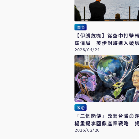
國際
【伊朗危機】從空中打擊
茲僵局 美伊對峙進入破
段
2026/04/24
政治
「三個簡便」改寫台灣命運
楊重提李國鼎產業戰略 
應鏈新定位
2026/02/26