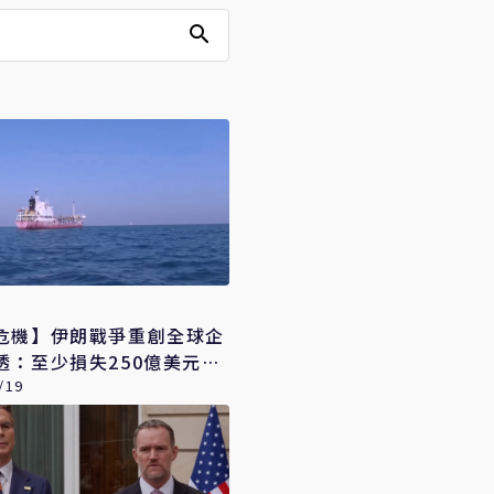
危機】伊朗戰爭重創全球企
透：至少損失250億美元且
升
/19