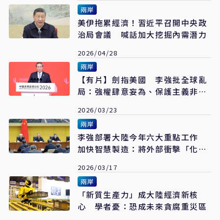
兩岸
美伊拖累經濟！習近平召開中央政
治局會議 喊話加大挖掘內需潛力
2026/04/28
兩岸
【有片】劍指美國 李強批全球亂
局：強權肆意妄為、保護主義非解
方
2026/03/23
兩岸
李強部署大陸今年六大重點工作
加快智慧製造：將外部衝擊「化危
為機」
2026/03/17
兩岸
「新質生產力」成大陸經濟新核
心 學者憂：恐成未來貪腐重災區