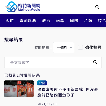
即時
毒油風暴
政治
兩岸
國際
台商
綜
搜尋結果
強化搜尋
時間範圍：
已找到1則相關結果
綜合
優衣庫表態不使用新疆棉 但沒表
態前已陷四面楚歌了
2024/11/30