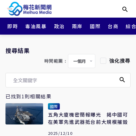
即時
毒油風暴
政治
兩岸
國際
台商
綜
搜尋結果
強化搜尋
時間範圍：
已找到1則相關結果
國際
五角大廈機密簡報曝光 揭中國可
在美軍先進武器抵台前大規模摧毀
2025/12/10