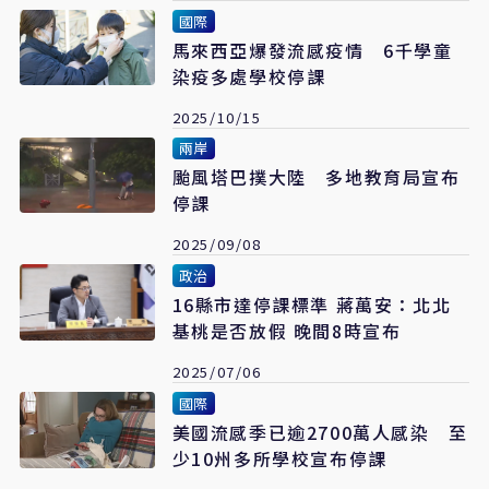
國際
馬來西亞爆發流感疫情 6千學童
染疫多處學校停課
2025/10/15
兩岸
颱風塔巴撲大陸 多地教育局宣布
停課
2025/09/08
政治
16縣市達停課標準 蔣萬安：北北
基桃是否放假 晚間8時宣布
2025/07/06
國際
美國流感季已逾2700萬人感染 至
少10州多所學校宣布停課