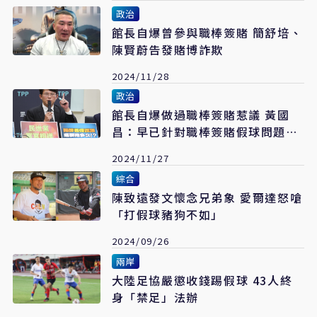
政治
館長自爆曾參與職棒簽賭 簡舒培、
陳賢蔚告發賭博詐欺
2024/11/28
政治
館長自爆做過職棒簽賭惹議 黃國
昌：早已針對職棒簽賭假球問題開
過公聽會
2024/11/27
綜合
陳致遠發文懷念兄弟象 愛爾達怒嗆
「打假球豬狗不如」
2024/09/26
兩岸
大陸足協嚴懲收錢踢假球 43人終
身「禁足」法辦