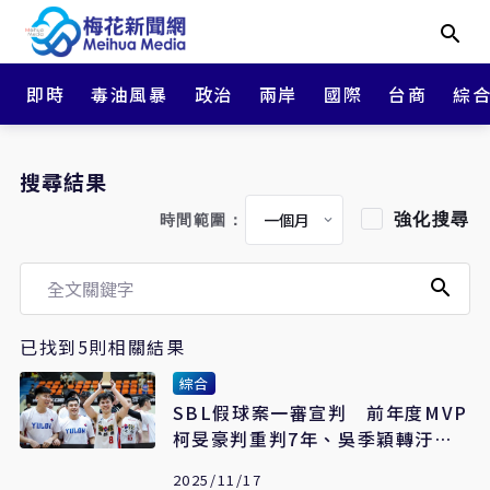
即時
毒油風暴
政治
兩岸
國際
台商
綜
搜尋結果
強化搜尋
時間範圍：
已找到5則相關結果
綜合
SBL假球案一審宣判 前年度MVP
柯旻豪判重判7年、吳季穎轉汙點
獲緩刑
2025/11/17