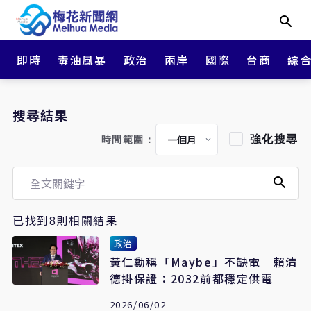
即時
毒油風暴
政治
兩岸
國際
台商
綜
搜尋結果
強化搜尋
時間範圍：
已找到8則相關結果
政治
黃仁勳稱「Maybe」不缺電 賴清
德掛保證：2032前都穩定供電
2026/06/02