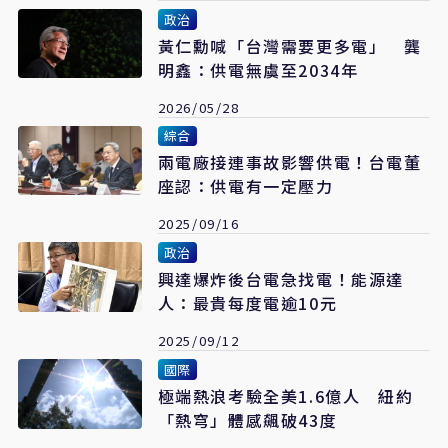
政治
黃仁勳喊「台灣需要更多電」 龔
明鑫：供電無虞至2034年
2026/05/28
綜合
兩電廠接連事故影響供電！台電董
座認：供電有一定壓力
2025/09/16
政治
興達爆炸後台電急找電！能源達
人：最貴每度電逾10元
2025/09/12
國際
極端熱浪考驗全美1.6億人 紐約
「熱穹」體感飆破43度