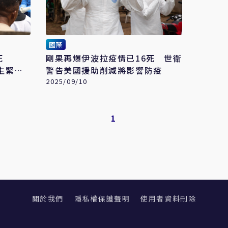
國際
0死
剛果再爆伊波拉疫情已16死 世衛
生緊急
警告美國援助削減將影響防疫
2025/09/10
1
關於我們
隱私權保護聲明
使用者資料刪除