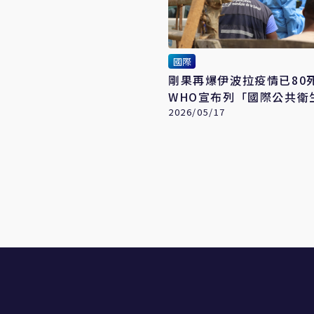
國際
剛果再爆伊波拉疫情已8
WHO宣布列「國際公共衛
事件」
2026/05/17