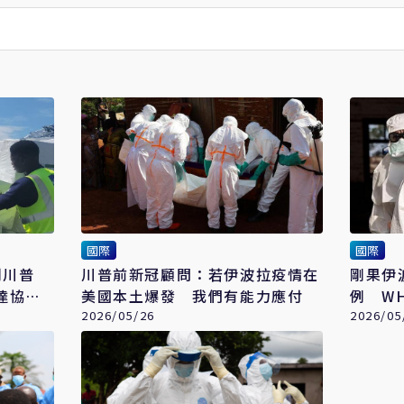
國際
國際
創川普
川普前新冠顧問：若伊波拉疫情在
剛果伊
達協議
美國本土爆發 我們有能力應付
例 W
2026/05/26
高」
2026/05