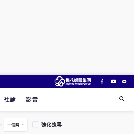
社論
影音
強化搜尋
：