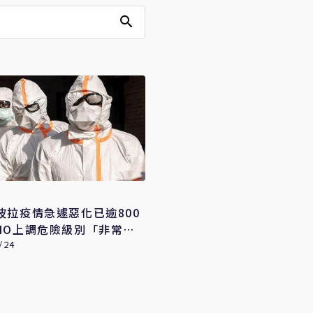
波拉疫情急遽惡化已逾800
HO上調危險級別「非常
/24