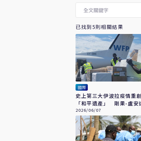
已找到5則相關結果
國際
史上第三大伊波拉疫情重
「和平遺產」 剛果-盧安
瀕臨崩潰
2026/06/07