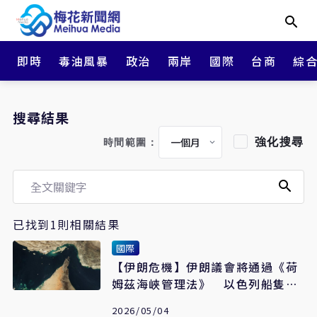
即時
毒油風暴
政治
兩岸
國際
台商
綜
搜尋結果
強化搜尋
時間範圍：
已找到1則相關結果
國際
【伊朗危機】伊朗議會將通過《荷
姆茲海峽管理法》 以色列船隻永
遠不准通過
2026/05/04