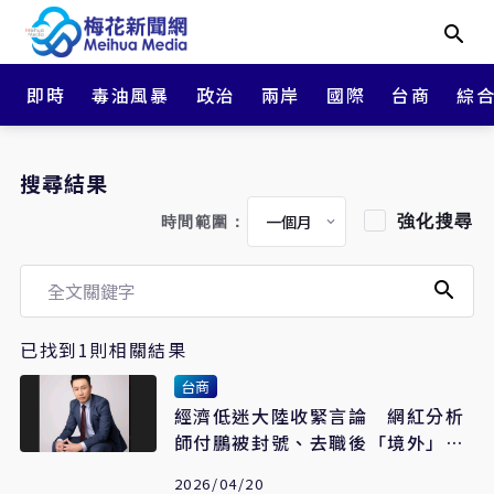
即時
毒油風暴
政治
兩岸
國際
台商
綜
搜尋結果
強化搜尋
時間範圍：
已找到1則相關結果
台商
經濟低迷大陸收緊言論 網紅分析
師付鵬被封號、去職後「境外」任
職
2026/04/20