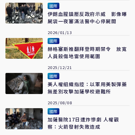
國際
伊朗血腥鎮壓反政府示威 影像曝
屍袋一夜塞滿法醫中心停屍間
2026/01/13
國際
赫格塞斯推翻拜登時期禁令 放寬
人員殺傷地雷使用範圍
2025/12/21
國際
美人權組織指控：以軍用美製彈藥
無差別攻擊加薩學校避難所
2025/08/08
國際
加薩醫院17日遭炸慘劇 人權觀
察：火箭發射失敗造成