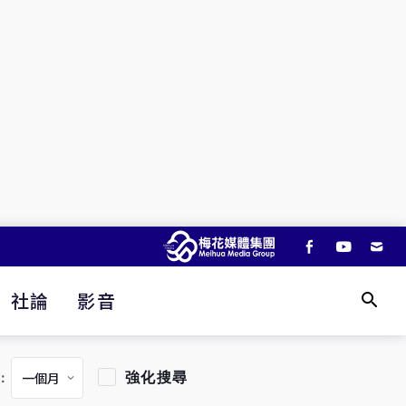
社論
影音
強化搜尋
：