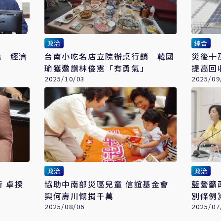
政治
綜合
燒 經濟
台南小吃名店立院辦桌行銷 韓國
災後十
瑜獲邀讚林俊憲「有勇氣」
提高回
2025/10/03
2025/09
政治
政治
 卓揆
協助中南部災區兒童 信誼基金會
藍營籲
與何壽川慨捐千萬
別條例
2025/08/06
2025/07