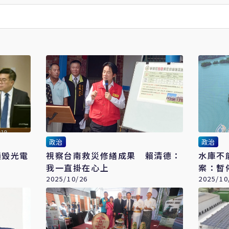
政治
政治
損毀光電
視察台南救災修繕成果 賴清德：
水庫不
我一直掛在心上
案：暫
2025/10/26
2025/10