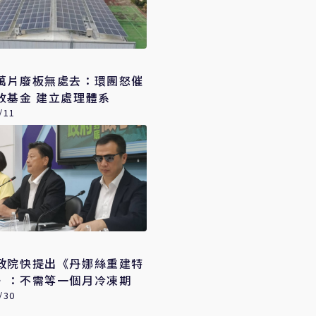
萬片廢板無處去：環團怒催
收基金 建立處理體系
/11
政院快提出《丹娜絲重建特
》：不需等一個月冷凍期
/30