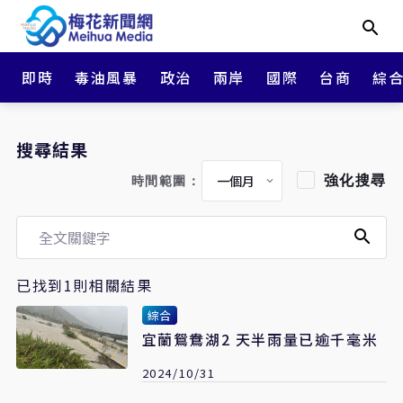
即時
毒油風暴
政治
兩岸
國際
台商
綜
搜尋結果
強化搜尋
時間範圍：
已找到1則相關結果
綜合
宜蘭鴛鴦湖2 天半雨量已逾千毫米
2024/10/31