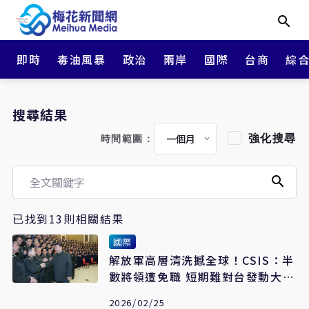
即時
毒油風暴
政治
兩岸
國際
台商
綜
搜尋結果
強化搜尋
時間範圍：
已找到13則相關結果
國際
解放軍高層清洗撼全球！CSIS：半
數將領遭免職 短期難對台發動大型
行動
2026/02/25