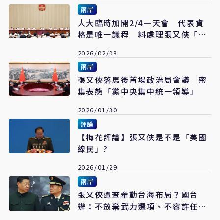
兩岸
人大臨時加開2/4一天會 代表資
格是唯一議程 料處理張又俠「國
家軍委案」
2026/02/03
兩岸
張又俠落馬後首場政治局會議 密
集表態「黨中央集中統一領導」
2026/01/30
評論
【梅花評論】張又俠是不是「美國
線民」?
2026/01/29
兩岸
張又俠遭查牽動台海布局？國台
辦：不放棄武力選項、不容許任何
台獨空間