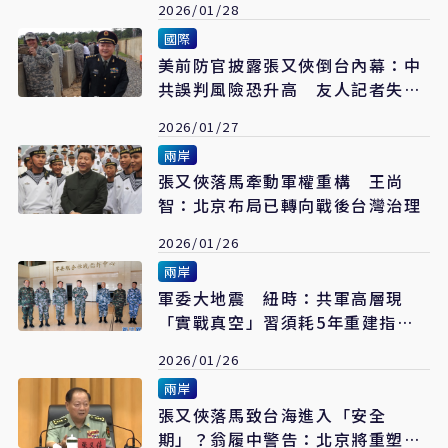
2026/01/28
國際
美前防官披露張又俠倒台內幕：中
共誤判風險恐升高 友人記者失蹤
仍未解
2026/01/27
兩岸
張又俠落馬牽動軍權重構 王尚
智：北京布局已轉向戰後台灣治理
2026/01/26
兩岸
軍委大地震 紐時：共軍高層現
「實戰真空」習須耗5年重建指揮
鏈
2026/01/26
兩岸
張又俠落馬致台海進入「安全
期」？翁履中警告：北京將重塑更