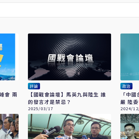
評論
政治
會 兩
【國戰會論壇】馬英九與陸生 誰
「中國
的發言才是禁忌？
嚴 陸
2025/03/17
2024/12