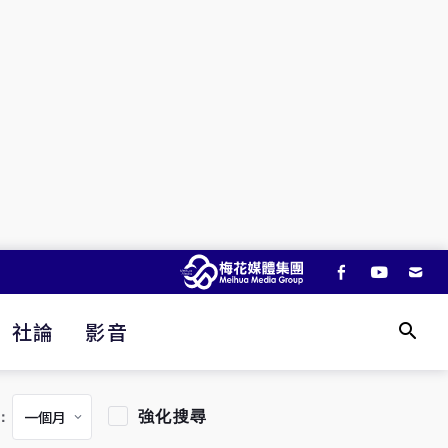
社論
影音
強化搜尋
：