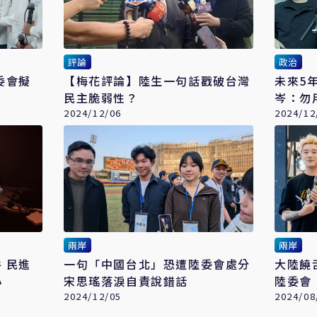
評論
政治
委會擬
【梅花評論】陸生一句話戳破台灣
未來5
民主脆弱性？
岑：勿
2024/12/06
2024/12
兩岸
兩岸
進
一句「中國台北」恐遭陸委會處分
大陸饒
心
宋思瑤落淚自責說錯話
陸委會
2024/12/05
2024/08