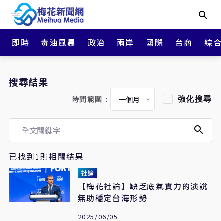
即時
毒油風暴
政治
兩岸
國際
台商
綜
搜尋結果
強化搜尋
時間範圍：
已找到1則相關結果
社論
【梅花社論】缺乏底氣實力的演說
無助穩定台海形勢
2025/06/05