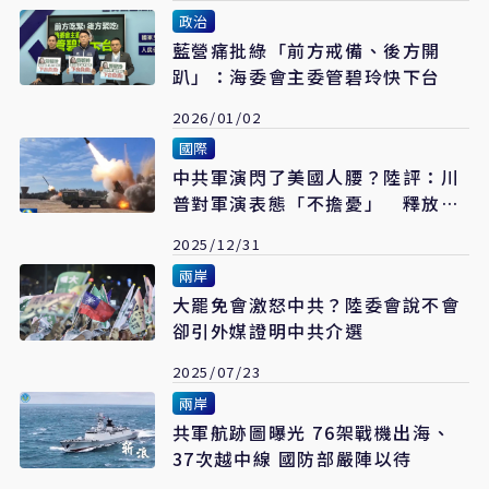
政治
藍營痛批綠「前方戒備、後方開
趴」：海委會主委管碧玲快下台
2026/01/02
國際
中共軍演閃了美國人腰？陸評：川
普對軍演表態「不擔憂」 釋放四
個訊號
2025/12/31
兩岸
大罷免會激怒中共？陸委會說不會
卻引外媒證明中共介選
2025/07/23
兩岸
共軍航跡圖曝光 76架戰機出海、
37次越中線 國防部嚴陣以待