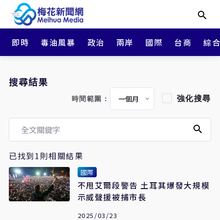
即時
毒油風暴
政治
兩岸
國際
台商
綜
搜尋結果
強化搜尋
時間範圍：
已找到1則相關結果
國際
不甩艾爾段警告 土耳其爆發大規模
示威聲援被捕市長
2025/03/23