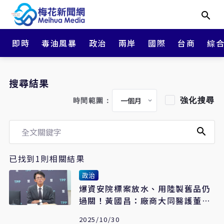
即時
毒油風暴
政治
兩岸
國際
台商
綜
搜尋結果
強化搜尋
時間範圍：
已找到1則相關結果
政治
爆資安院標案放水、用陸製舊品仍
過關！黃國昌：廠商大同醫護董座
是新系大老
2025/10/30