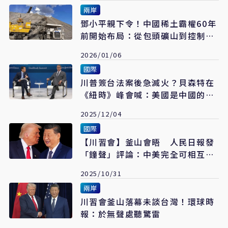
兩岸
鄧小平親下令！中國稀土霸權60年
前開始布局：從包頭礦山到控制全
球供應鏈
2026/01/06
國際
川普簽台法案後急滅火？貝森特在
《紐時》峰會喊：美國是中國的盟
友
2025/12/04
國際
【川習會】釜山會晤 人民日報發
「鐘聲」評論：中美完全可相互成
就、共同繁榮
2025/10/31
兩岸
川習會釜山落幕未談台灣！環球時
報：於無聲處聽驚雷