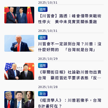
2025/10/31
國際
【川習會】路透：峰會僅帶來戰術
性停火 美中未見實質關係重啟
2025/10/31
國際
川習會不一定談到台灣？川普：沒
什麼好問的 「台灣就是台灣」
2025/10/29
國際
《華爾街日報》社論勸川普勿出賣
台灣 籲拒習近平要求表態「反對
台獨」
2025/10/28
政治
《經濟學人》：川普若撒手，台灣
B計畫何在？