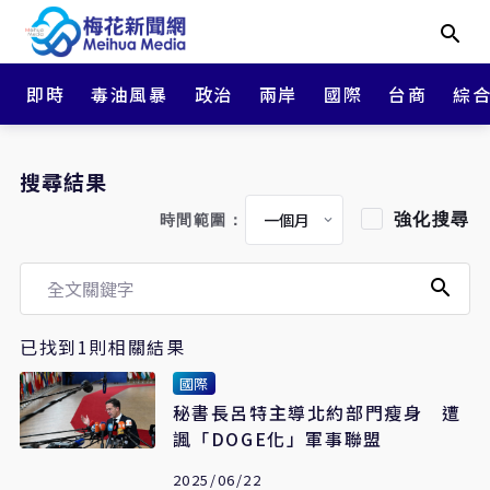
即時
毒油風暴
政治
兩岸
國際
台商
綜
搜尋結果
強化搜尋
時間範圍：
已找到1則相關結果
國際
秘書長呂特主導北約部門瘦身 遭
諷「DOGE化」軍事聯盟
2025/06/22