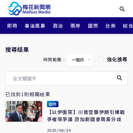
即時
毒油風暴
政治
兩岸
國際
台商
綜
搜尋結果
強化搜尋
時間範圍：
已找到1則相關結果
國際
【以伊衝突】川普空襲伊朗引爆戰
爭權限爭議 恐加劇國會兩黨分歧
2025/06/24