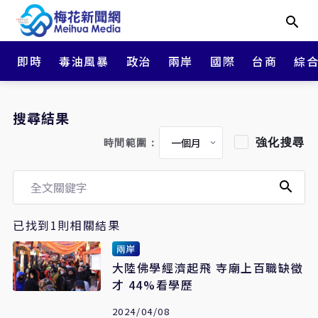
即時
毒油風暴
政治
兩岸
國際
台商
綜
搜尋結果
強化搜尋
時間範圍：
已找到1則相關結果
兩岸
大陸佛學經濟起飛 寺廟上百職缺徵
才 44%看學歷
2024/04/08