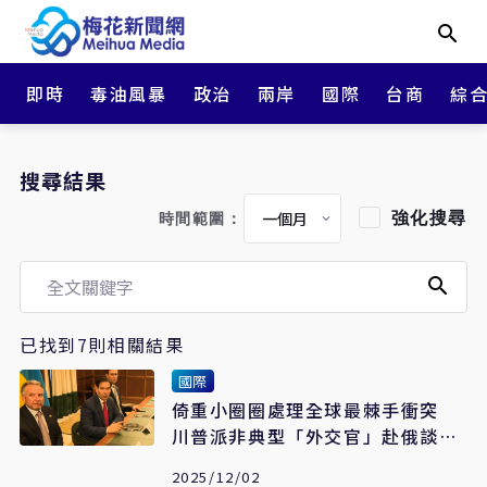
即時
毒油風暴
政治
兩岸
國際
台商
綜
搜尋結果
強化搜尋
時間範圍：
已找到7則相關結果
國際
倚重小圈圈處理全球最棘手衝突
川普派非典型「外交官」赴俄談終
戰
2025/12/02