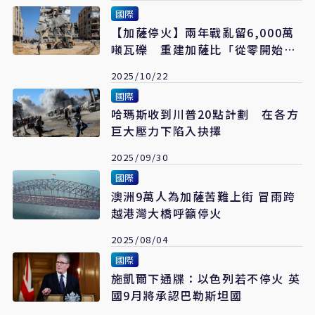
國際
【加薩停火】兩年戰亂留6,000萬
噸瓦礫 重建加薩比「從零開始」
更難
2025/10/22
國際
哈瑪斯收到川普20點計劃 在各方
巨大壓力下陷入抉擇
2025/09/30
國際
澳洲9萬人為加薩苦難上街 冒雨跨
越港灣大橋呼籲停火
2025/08/04
國際
施凱爾下通牒：以色列若不停火 英
國9月將承認巴勒斯坦國