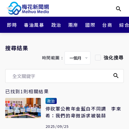
即時
毒油風暴
政治
兩岸
國際
台商
綜
搜尋結果
強化搜尋
時間範圍：
已找到1則相關結果
政治
停砍軍公教年金藍白不同調 李來
希：我們的卑微訴求被裝蒜
2025/09/25