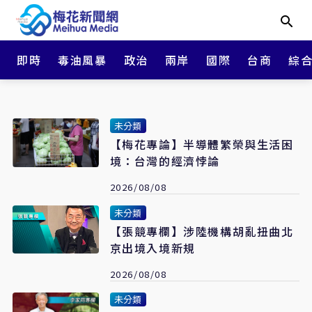
即時
毒油風暴
政治
兩岸
國際
台商
綜
未分類
【梅花專論】半導體繁榮與生活困
境：台灣的經濟悖論
2026/08/08
未分類
【張競專欄】涉陸機構胡亂扭曲北
京出境入境新規
2026/08/08
未分類