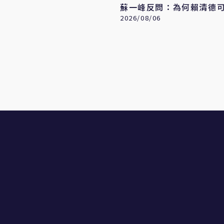
蘇一峰反問：為何賴清德
急救王
2026/08/06