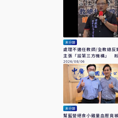
未分類
處理不適任教師/全教總反
主張「設第三方機構」 
會議、案件分流
2026/08/06
未分類
幫藍營絕食小雞量血壓竟