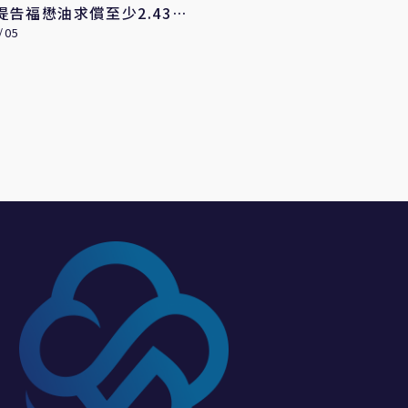
提告福懋油求償至少2.43億
/05