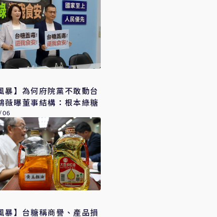
風暴】為何府院黨不敢動台
鴻薇曝董事結構：根本綠糖
/06
風暴】台糖稱商譽、產品損