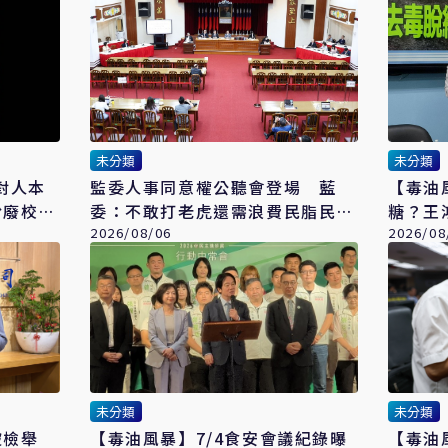
未分類
未分類
對人本
監委人事同意權公聽會登場 藍
【毒油
盼廢校事
委：不敢打老虎還需浪費民脂民膏
糖？王
嗎
2026/08/06
2026/08
未分類
未分類
被檢舉
【毒油風暴】7/4食安會議紀錄曝
【毒油