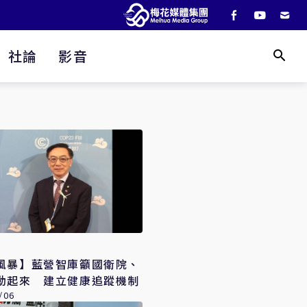
社論
影音
風暴】藍營智庫籲國衛院、
動起來 建立健康追蹤機制
/06