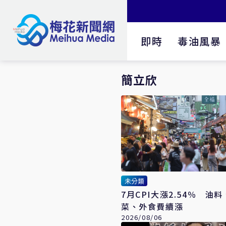
即時
毒油風暴
簡立欣
未分類
7月CPI大漲2.54％ 油
菜、外食費續漲
2026/08/06