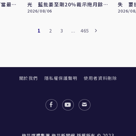
可當最強
光 藍批姜至剛20％裁示拖月餘才
失 要
認帳「賴清德是最大破口」
2026/08/06
元
2026/08
1
2
3
...
465
關於我們
隱私權保護聲明
使用者資料刪除
梅花媒體集團 梅花新聞網 版權所有 © 2023