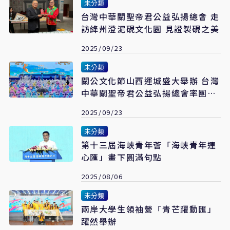
未分類
台灣中華關聖帝君公益弘揚總會 走
訪絳州澄泥硯文化園 見證製硯之美
2025/09/23
未分類
關公文化節山西運城盛大舉辦 台灣
中華關聖帝君公益弘揚總會率團參
拜
2025/09/23
未分類
第十三屆海峽青年薈「海峽青年連
心匯」畫下圓滿句點
2025/08/06
未分類
兩岸大學生領袖營「青芒躍動匯」
躍然舉辦