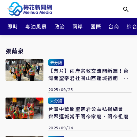
即時
毒油風暴
政治
兩岸
國際
台商
綜
張蔭泉
未分類
【有片】兩岸宗教交流開新篇！台
灣關聖帝君社團山西運城祖廟 恭
請令旗傳承忠義精神
2025/09/25
未分類
台灣中華關聖帝君公益弘揚總會
齊聚運城常平關帝家廟、關帝祖廟
2025/09/24