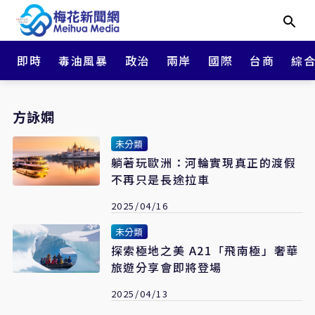
即時
毒油風暴
政治
兩岸
國際
台商
綜
方詠嫻
未分類
躺著玩歐洲：河輪實現真正的渡假
不再只是長途拉車
2025/04/16
未分類
探索極地之美 A21「飛南極」奢華
旅遊分享會即將登場
2025/04/13