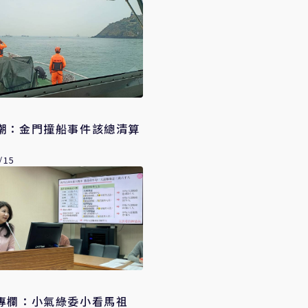
潮：金門撞船事件該總清算
/15
專欄：小氣綠委小看馬祖