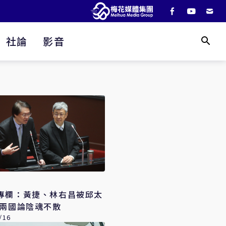
社論
影音
專欄：黃捷、林右昌被邱太
三打臉 兩國論陰魂不散
/16