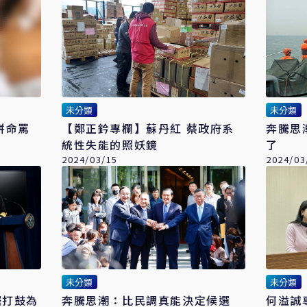
未分類
未分類
拼命罵
【鄭正鈐專欄】蘇丹紅 蔡政府系
奔騰思
統性失能的照妖鏡
了
2024/03/15
2024/03
未分類
未分類
鑼打鼓為
奔騰思潮：比民調真能決定候選
何溢誠