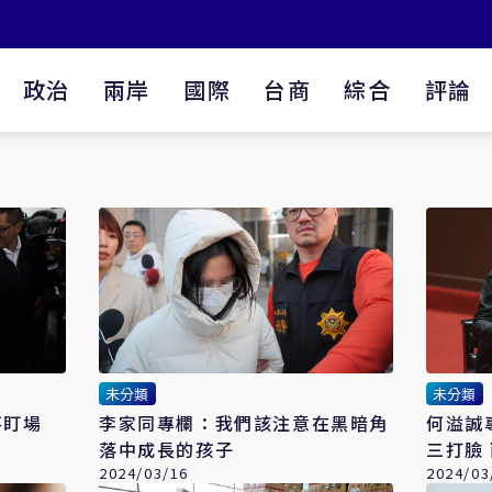
政治
兩岸
國際
台商
綜合
評論
未分類
未分類
不盯場
李家同專欄：我們該注意在黑暗角
何溢誠
落中成長的孩子
2024/03/16
2024/03