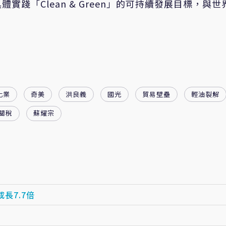
踐「Clean & Green」的可持續發展目標，與世
化業
奇美
洪良義
國光
貿易壁壘
輕油裂解
關稅
蘇耀宗
長7.7倍