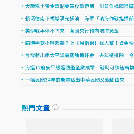
大陸稀土禁令牽制美軍攻擊伊朗 川普急找國際礦
賴清德南下視導漢光操演 海軍「濱海作戰指揮部
美伊戰事停不下來 各國央行轉向增持黃金
臨時需要小額週轉？上【易借網】找人幫！資金快速到
台灣將出席太平洋島國論壇峰會 去年遭排除 今
海巡12艘安平級巡防艦全數成軍 戰時可快速轉
一幅民國34年的老畫點出中華民國父親節由來
熱門文章