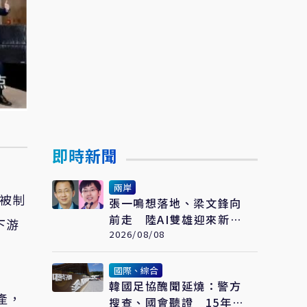
即時新聞
兩岸
，被制
張一鳴想落地、梁文鋒向
前走 陸AI雙雄迎來新一
下游
輪選擇
2026/08/08
國際、綜合
韓國足協醜聞延燒：警方
產，
搜查、國會聽證 15年前