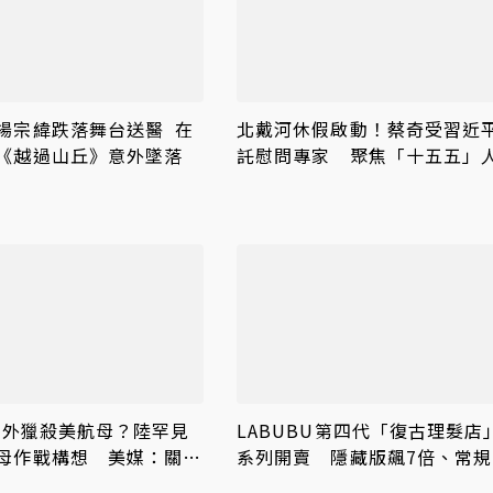
楊宗緯跌落舞台送醫 在
北戴河休假啟動！蔡奇受習近
《越過山丘》意外墜落
託慰問專家 聚焦「十五五」
才、關鍵核心技術
公里外獵殺美航母？陸罕見
LABUBU第四代「復古理髮店
母作戰構想 美媒：關島
系列開賣 隱藏版飆7倍、常規
跌破原價