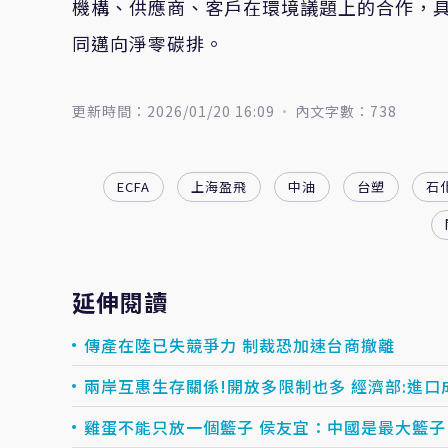
機構、供應商、客戶在環境議題上的合作，具體實
同邁向淨零碳排。
更新時間：2026/01/20 16:09
內文字數：738
ECFA
上海盈飛
中油
台塑
石
延伸閱讀
傳產在陸已失競爭力 制裁恐加速台商撤離
兩岸互惠生存關係!開放多限制也多 經濟部:進口成
雞蛋不能只放一個籃子 侯友宜：中國是最大籃子