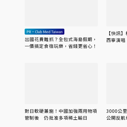
PR・Club Med Taiwan
【快訊】
出國花費難抓？全包式海島假期，
西寧演唱
一價搞定食宿玩樂，省錢更省心！
對日軟硬兼施！中國加強兩用物項
3000
管制後 仍批准多項稀土輸日
公開反航
不再安全