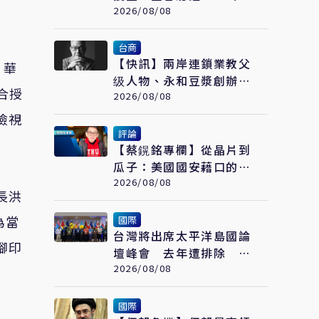
「不當招待」疑雲重見天
2026/08/08
日
台商
【快訊】兩岸連鎖業教父
、華
级人物、永和豆漿創辦人
合授
林炳生食道癌病逝 享年
2026/08/08
70歲
檢視
評論
【蔡鎤銘專欄】從晶片到
瓜子：美國國安藉口的荒
誕鬧劇
2026/08/08
長洪
為當
國際
台灣將出席太平洋島國論
腳印
壇峰會 去年遭排除 今
年重返
2026/08/08
國際