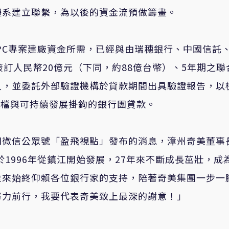
體系建立聯繫，為以後的資金流預做籌畫。
應PC專案建廠資金所需，已經與由瑞穗銀行、中國信託
訂人民幣20億元（下同，約88億台幣）、5年期之聯
人，並委託外部驗證機構於貸款期間出具驗證報告，以
業首檔與可持續發展掛鉤的銀行團貸款。
司微信公眾號「盈飛視點」發布的消息，漳州奇美董事
於1996年從鎮江開始發展，27年來不斷成長茁壯，成
走來始終仰賴各位銀行家的支持，陪著奇美集團一步一
努力前行，我要代表奇美致上最深的謝意！」