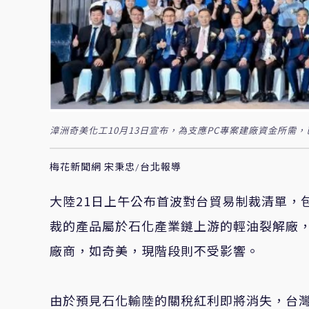
漳洲奇美化工10月13日宣布，為支應PC專案建廠資金所需，
梅花新聞網 宋秉忠/台北報導
大陸21日上午公布首波對台貿易制裁清單，
裁的產品屬於石化產業鏈上游的輕油裂解廠，
廠商，如奇美，現階段則不受影響。
由於預見石化輸陸的關稅紅利即將消失，台