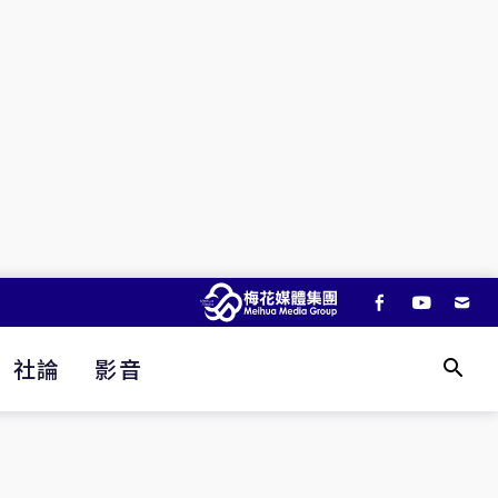
社論
影音