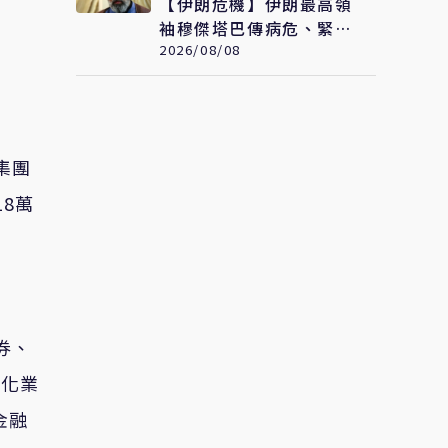
【伊朗危機】伊朗最高領
袖穆傑塔巴傳病危、緊急
送醫 官方未證實
2026/08/08
集團
8萬
券、
石化業
金融