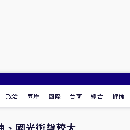
政治
兩岸
國際
台商
綜合
評論
油、國光衝擊較大