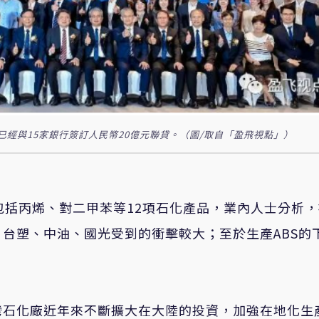
已經與15家銀行簽訂人民幣20億元聯貸。（圖/取自「盈飛視點」）
包括丙烯、對二甲苯等12項石化產品，業內人士分析
台塑、中油、國光受到的衝擊較大；至於生產ABS的
灣石化廠近年來不斷擴大在大陸的投資，加強在地化生