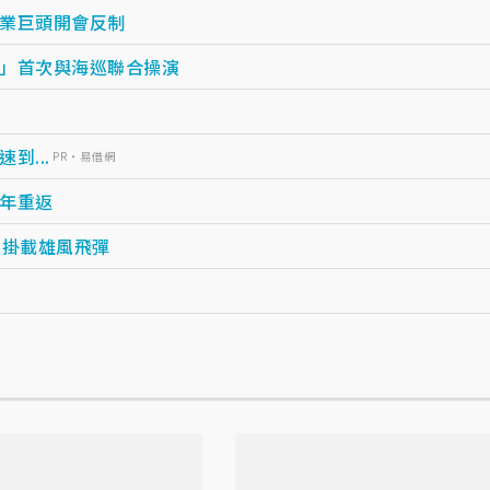
業巨頭開會反制
」首次與海巡聯合操演
...
PR・易借網
年重返
換掛載雄風飛彈