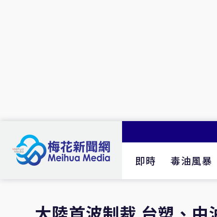
即時
毒油風暴
大陸首波制裁 台塑、中