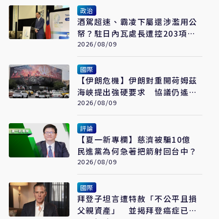
政治
酒駕超速、霸凌下屬還涉濫用公
帑？駐日內瓦處長遭控203項爭
議 外交部啟動調查
2026/08/09
國際
【伊朗危機】伊朗對重開荷姆茲
海峽提出強硬要求 協議仍遙不
可及
2026/08/09
評論
【夏一新專欄】慈濟被騙10億
民進黨為何急著把箭射回台中？
2026/08/09
國際
拜登子坦言遭特赦「不公平且損
父親資產」 並揭拜登癌症已擴