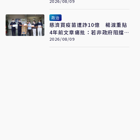
散至骨骼
2026/08/09
政治
慈濟買疫苗遭詐10億 楊渡重貼
4年前文章痛批：若非政府阻擋
會這樣嗎？
2026/08/09