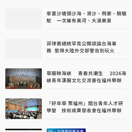
寧夏沙坡頭沙海、滑沙、飛索、騎駱
駝 一次擁有黃河、大漠美景
菲律賓總統罕見公開談論台海事
務 惹得大陸外交部警告別玩火
華服映海峽 青春共潮生 2026海
峽青年漢服文化交流薈在福州舉辦
「好年華 聚福州」閩台青年人才研
學營 技術成果發表會在福州舉辦
PR・台灣癌症基金會