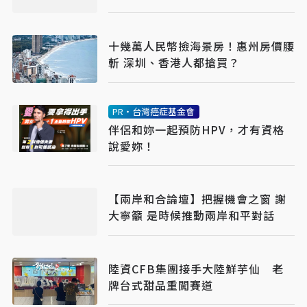
十幾萬人民幣撿海景房！惠州房價腰
斬 深圳、香港人都搶買？
PR・台灣癌症基金會
伴侶和妳一起預防HPV，才有資格
說愛妳！
【兩岸和合論壇】把握機會之窗 謝
大寧籲 是時候推動兩岸和平對話
陸資CFB集團接手大陸鮮芋仙 老
牌台式甜品重闖賽道