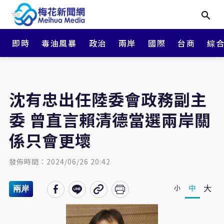
即時
毒油風暴
政治
兩岸
國際
台商
綜
沈有忠出任陸委會政務副主
委 曾直言賴清德當選兩岸關
係只會更壞
發佈時間：2024/06/26 20:42
大
中
小
兩岸