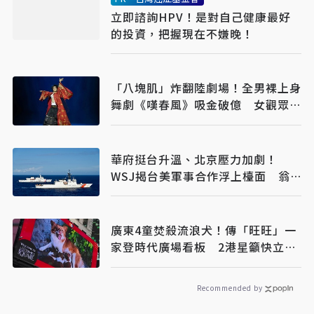
立即諮詢HPV！是對自己健康最好
的投資，把握現在不嫌晚！
「八塊肌」炸翻陸劇場！全男裸上身
舞劇《嘆春風》吸金破億 女觀眾狂
喊：終於懂武則天
華府挺台升溫、北京壓力加劇！
WSJ揭台美軍事合作浮上檯面 翁
履中：台灣更要算清安全成本
廣東4童焚殺流浪犬！傳「旺旺」一
家登時代廣場看板 2港星籲快立動
保法
Recommended by