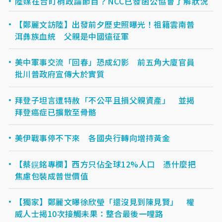
陸媒在台盯梢政論節目？NCC已發函公協會了解狀況
【鄭麗文訪陸】出發前夕歷史照曝光！祖籍雲南普
洱彝族血統 父親是中國遠征軍
美中軍事交流「回春」恐成幻影 前五角大廈官員
批川普政府宣傳大於實質
拜登子坦言遭特赦「不公平且損父親資產」 並揭
拜登癌症已擴散至骨骼
美伊戰事停不下來 各國央行轉向增持黃金
【蔡鎤銘專欄】西方只佔全球12%人口 憑什麼把
焦慮包裝成普世價值
【獨家】鄭麗文曝徐欣瑩「還沒見到陳見賢」 權
威人士揭10次接觸未果：整合最後一哩路