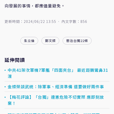
向發展的事情，都應儘量避免。
更新時間：2024/06/22 13:55
內文字數：856
朱立倫
鄭文燦
懲治台獨22條
延伸閱讀
中共41架次軍機7軍艦「四面夾台」 最近距鵝鸞鼻31
浬
金燦榮談武統：除軍事、經濟準備 還要做好兩件事
【梅花評論】「台獨」違憲危險不切實際 應即刻放
棄！