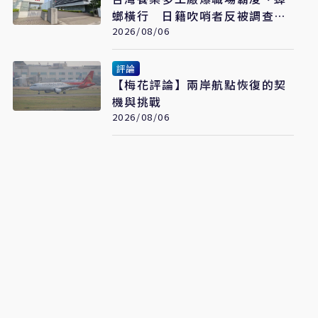
螂橫行 日籍吹哨者反被調查罹
憂鬱症
2026/08/06
評論
【梅花評論】兩岸航點恢復的契
機與挑戰
2026/08/06