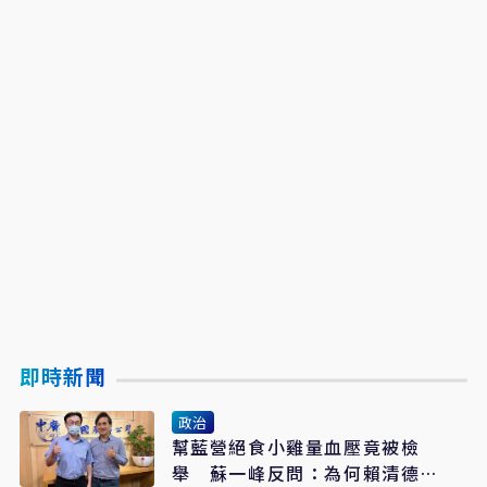
即時新聞
政治
幫藍營絕食小雞量血壓竟被檢
舉 蘇一峰反問：為何賴清德可