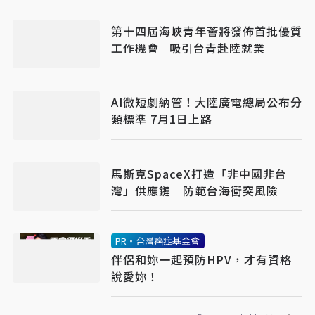
第十四屆海峽青年薈將發佈首批優質
工作機會 吸引台青赴陸就業
AI微短劇納管！大陸廣電總局公布分
類標準 7月1日上路
馬斯克SpaceX打造「非中國非台
灣」供應鏈 防範台海衝突風險
PR・台灣癌症基金會
伴侶和妳一起預防HPV，才有資格
說愛妳！