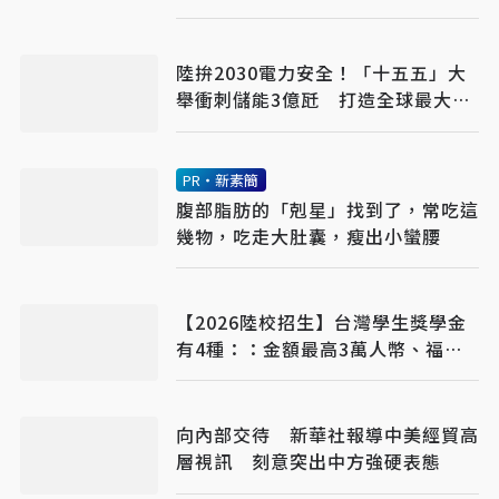
陸拚2030電力安全！「十五五」大
舉衝刺儲能3億瓩 打造全球最大新
型電力系統
PR・新素簡
腹部脂肪的「剋星」找到了，常吃這
幾物，吃走大肚囊，瘦出小蠻腰
【2026陸校招生】台灣學生獎學金
有4種：：金額最高3萬人幣、福建
省機會多
向內部交待 新華社報導中美經貿高
層視訊 刻意突出中方強硬表態