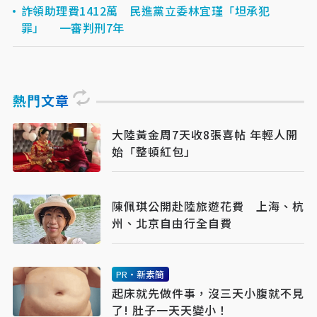
詐領助理費1412萬 民進黨立委林宜瑾「坦承犯
罪」 一審判刑7年
熱門文章
大陸黃金周7天收8張喜帖 年輕人開
始「整頓紅包」
陳佩琪公開赴陸旅遊花費 上海、杭
州、北京自由行全自費
PR・新素簡
起床就先做件事，沒三天小腹就不見
了! 肚子一天天變小！