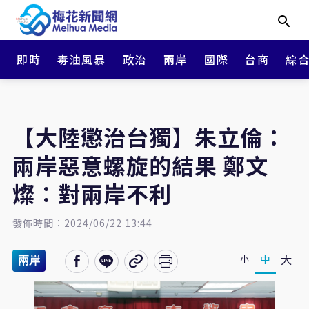
即時
毒油風暴
政治
兩岸
國際
台商
綜
【大陸懲治台獨】朱立倫：
兩岸惡意螺旋的結果 鄭文
燦：對兩岸不利
發佈時間：2024/06/22 13:44
大
中
小
兩岸