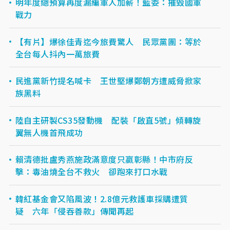
明年度總預算再度漏編軍人加薪！藍委：摧毀國軍
戰力
【有片】爆徐佳青迄今旅費驚人 民眾黨團：等於
全台每人抖內一萬旅費
民進黨新竹提名喊卡 王世堅爆鄭朝方遭威脅掀家
族黑料
陸自主研製CS35發動機 配裝「啟直5號」傾轉旋
翼無人機首飛成功
賴清德批盧秀燕施政滿意度只贏彰縣！中市府反
擊：毒油燒全台不救火 卻跑來打口水戰
韓紅基金會又陷風波！2.8億元救護車採購遭質
疑 六年「侵吞善款」傳聞再起