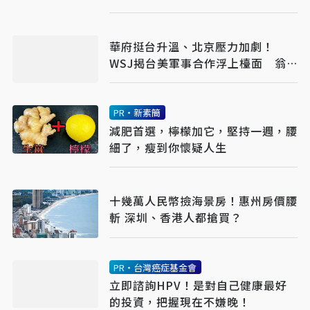
華府挺台升溫、北京壓力加劇！
WSJ揭台美軍事合作浮上檯面 翁
履中：台灣更要算清安全成本
PR・新素簡
減肥首選，檸檬加它，堅持一週，腰
細了，瘦到你懷疑人生
十幾萬人民幣撿海景房！惠州房價腰
斬 深圳、香港人都搶買？
PR・台灣癌症基金會
立即諮詢HPV！是對自己健康最好
的投資，把握現在不嫌晚！