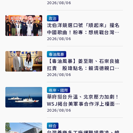
當最強急救王
2026/08/06
政治
沈伯洋競選口號「順起來」撞名
中國歌曲！粉專：想統戰台灣
人？
2026/08/06
毒油風暴
【毒油風暴】姜至剛、石崇良搶
扛責 殷瑋點名：賴清德親口背
書20%毒油放行
2026/08/06
兩岸、國際
華府挺台升溫、北京壓力加劇！
WSJ揭台美軍事合作浮上檯面
翁履中：台灣更要算清安全成本
2026/08/06
綜合
台灣養樂多工廠爆職場霸凌、蟑