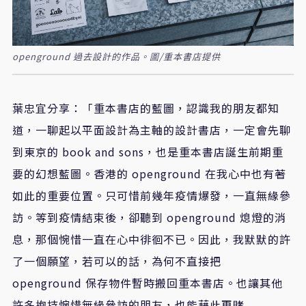
openground 過去設計的作品。圖/重本書店提供
葉忠宜分享：「重本書店的藍圖，認識我的朋友都知
道，一聊起以平面設計為主軸的設計書店，一定會先聊
到東京的
book and sons
，也是重本書店誕生前期重
要的幻想藍圖。香港的
openground
在我心中也有著
如此的重要位置。只可惜前幾年疫情爆發，一直無緣參
訪。等到疫情結束後，卻聽到
openground
熄燈的消
息，那個惋惜一直在心中徘徊不已。因此，我默默的許
了一個願望，若可以的話，為何不直接把
openground
保存物件暫時搬回重本書店。也讓其他
許多抱持惋惜無緣參訪的朋友，也能藉此再賭