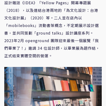
設計雜誌《
IDEA
》「
Yellow Pages
」開幕專題展
（
2018
），以及連結台港兩地的「為文化設計：台港
文化設計展」（
2020
）等。二人並在店內以
「
mobilebooks
」流動書架概念，不定期展示設計選
書，並共同策劃「
ground talks
」設計講座系列。
2023
年
2
月
openground
團隊迎來最後一個展覽「我
們畢業了！」邀請
34
位設計師，以畢業展為題作結，
正式結束實體空間的營運。