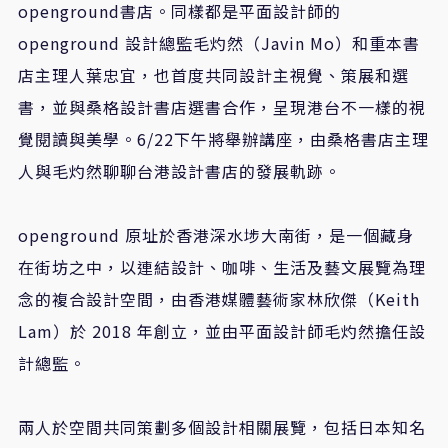
openground
書店。同樣都是平面設計師的
openground
設計總監毛灼然（
Javin Mo
）和重本書
店主理人葉忠宜，也首度共同設計主視覺、策展和選
書，並與桑格設計書店選書合作，呈現港台不一樣的視
覺閱讀與美學。
6/22
下午將舉辦講座，由桑格書店主理
人與毛灼然聊聊台港設計書店的發展軌跡。
openground
原址於香港深水埗大南街，是一個藏身
在街坊之中，以連結設計、咖啡、生活及藝文展覽為理
念的複合設計空間，由香港媒體藝術家林欣傑（
Keith
Lam
）於
2018
年創立，並由平面設計師毛灼然擔任設
計總監。
兩人於空間共同策劃多個設計相關展覽，包括日本知名