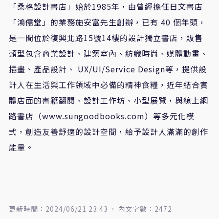
「桑格設計書店」始於
1985
年，由曾經擔任日文書店
「鴻儒堂」的業務施安富先生創辦，已有
40
個年頭，
是一間位於復興北路
15
號
14
樓的設計獨立書店，販售
類型包含商業設計、建築室內、紡織時尚、媒體動畫、
插畫、產品設計、
UX/UI/Service Design
等，提供設
計人在生活與工作領域中必備的精神食糧，近年結合實
體店面的書籍翻閱、設計工作坊、小型展覽，與線上網
路書店（
www.sungoodbooks.com
）等多元化模
式，創造友善舒適的設計空間，給予設計人滿滿的創作
能量。
更新時間：2024/06/21 23:43
內文字數：2472