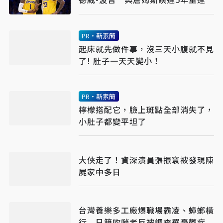
PR・新素簡
起床就先做件事，沒三天小腹就不見
了! 肚子一天天變小！
PR・新素簡
檸檬搭配它，臉上斑點全部消失了，
小肚子都變平坦了
大俠走了！資深演員張振寰被發現陳
屍家中多日
台灣養樂多工廠爆職場霸凌、蟑螂橫
行 日籍吹哨者反被調查罹憂鬱症