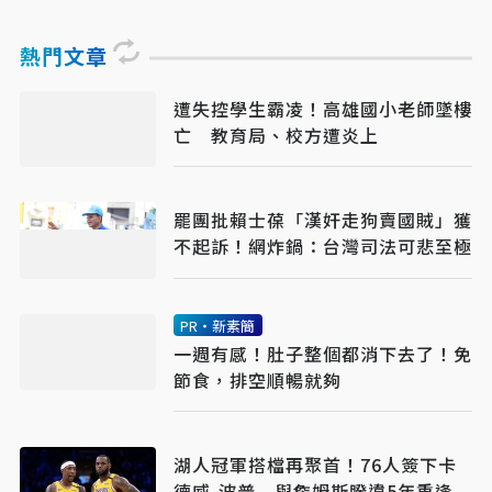
熱門文章
遭失控學生霸凌！高雄國小老師墜樓
亡 教育局、校方遭炎上
罷團批賴士葆「漢奸走狗賣國賊」獲
不起訴！網炸鍋：台灣司法可悲至極
PR・新素簡
一週有感！肚子整個都消下去了！免
節食，排空順暢就夠
湖人冠軍搭檔再聚首！76人簽下卡
德威-波普 與詹姆斯睽違5年重逢