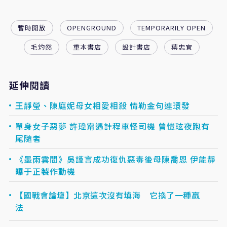
暫時開放
OPENGROUND
TEMPORARILY OPEN
毛灼然
重本書店
設計書店
葉忠宜
延伸閱讀
王靜瑩、陳庭妮母女相愛相殺 情勒金句連環發
單身女子惡夢 許瑋甯遇計程車怪司機 曾愷玹夜跑有
尾隨者
《墨雨雲間》吳謹言成功復仇惡毒後母陳喬恩 伊能靜
曝于正製作動機
【國戰會論壇】北京這次沒有填海 它換了一種贏
法