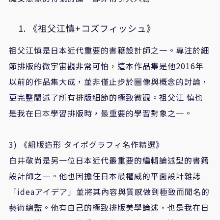
《祖父江慎
+
コズフィッシュ》
祖父江慎是日本近代重要的書籍設計師之一。專注於細
節排版的微宇宙觀非常可怕，這本作品集是他
2016
年
以前的作品集大成，並非僅止步於圖像與概念的討論，
更完整闡述了所有排版細節的極致微觀。祖父江
慎也
是我在日本學習排版時，最重要的學習對象之一。
3)
《組版造形
タイポグラフィ名作精選》
白井敬尚是另一位日本近代最重要的編輯論述型的書籍
設計師之一。
他也因擔任日本最權威的平面設計雜誌
「
idea
アイデア」並將其內容與質感做到極致而聞名的
藝術總監。他有自己的極致排版美學論述，也是我在日