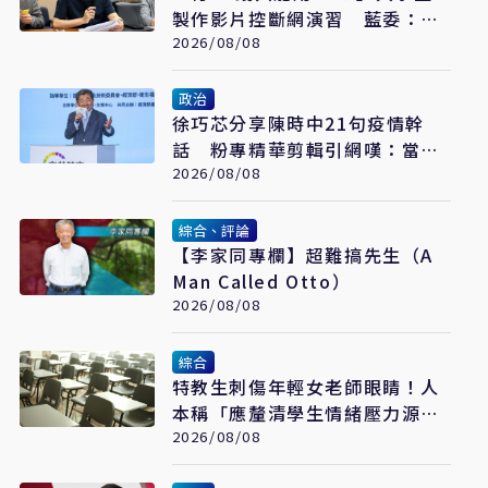
製作影片控斷網演習 藍委：拒
絕假國安假警報
2026/08/08
政治
​徐巧芯分享陳時中21句疫情幹
話 粉專精華剪輯引網嘆：當時
真的是囂張
2026/08/08
綜合、評論
【李家同專欄】超難搞先生（A
Man Called Otto）
2026/08/08
綜合
特教生刺傷年輕女老師眼睛！人
本稱「應釐清學生情緒壓力源」
遭網罵爆
2026/08/08