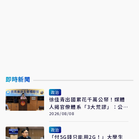
即時新聞
政治
徐佳青出國累花千萬公帑！媒體
人揭官僚體系「3大荒謬」：公
費考察應徹底翻修
2026/08/08
政治
「付5G錢只能用2G！」大學生