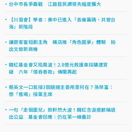
台中市長爭霸戰 江啟臣民調領先幅度擴大
【川習會】學者：美中已進入「各擁籌碼、共管台
海」新階段
讓遊客當短劇主角 橫店推「角色圓夢」體驗 拍
出文旅新商機
韓紅基金會又陷風波！2.8億元救護車採購遭質
疑 六年「侵吞善款」傳聞再起
蔡英文一口氣接3個競總主委用意何在？孫榮富：
想「進場」接黨主席
一句「走個面兒」掀軒然大波！韓紅含淚道歉稱退
出公益 基金會回應：仍在第一線義診