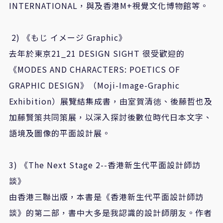
INTERNATIONAL
，與及香港
M+
視覺文化博物館等。
2)
《もじ
イメージ
Graphic
》
去年於東京
21_21 DESIGN SIGHT
很受歡迎的
《
MODES AND CHARACTERS: POETICS OF
GRAPHIC DESIGN
》（
Moji-Image-Graphic
Exhibition
）展覽結集成書，由室賀清徳、後藤哲也及
加藤賢策共同策展，以深入探討後數位時代日本文字、
語境及圖像的平面設計展。
3)
《
The Next Stage 2--
香港新生代平面設計師訪
談》
由香港三聯出版，本書是《香港新生代平面設計師訪
談》的第二部，書中大多是我認識的設計師朋友。作者