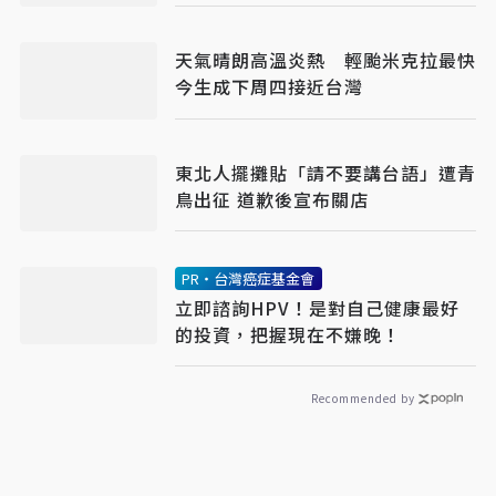
天氣晴朗高溫炎熱 輕颱米克拉最快
今生成下周四接近台灣
東北人擺攤貼「請不要講台語」遭青
鳥出征 道歉後宣布關店
PR・台灣癌症基金會
立即諮詢HPV！是對自己健康最好
的投資，把握現在不嫌晚！
Recommended by