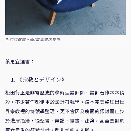
毛灼然選書。圖/重本書店提供
葉忠宜選書：
《宗教とデザイン》
松田行正是非常歷史的學術型設計師。
設計著作本本精
彩，不少著作都側重於設計符號學。這本完美整理出世
界宗教裡的符號學整理，更不會因為廣面的探討而止步
於淺層搔癢，從聖書、樂譜、繪畫、建築，甚至是對於
魔女意象的符號討論，都非常引人入勝。