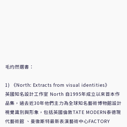
毛灼然選書：
1)
《
North: Extracts from visual identities
》
英國知名設計工作室
North
自
1995
年成立以來首本作
品集，過去近
30
年他們主力為全球知名藝術博物館設計
視覺識別與形象，包括英國倫敦
TATE MODERN
泰德現
代藝術館
、曼徹斯特最新表演藝術中心
FACTORY