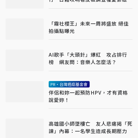
「霧社櫻王」未來一周將盛放 絕佳
拍攝點曝光
AI歌手「大頭針」爆紅 攻占排行
榜 網友問：音樂人怎麼活？
PR・台灣癌症基金會
伴侶和妳一起預防HPV，才有資格
說愛妳！
高雄國小師墜樓亡 友人悲痛揭「死
諫」內幕：一名學生造成長期壓力