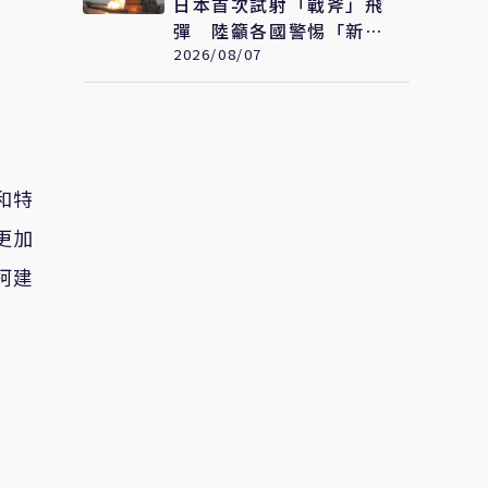
日本首次試射「戰斧」飛
彈 陸籲各國警惕「新型
軍國主義」發展
2026/08/07
和特
更加
柯建