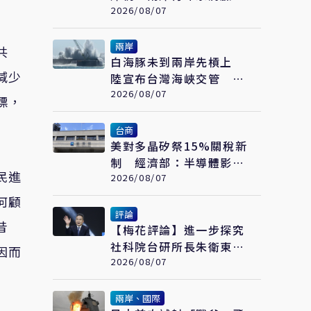
繪畫大賽在福州開幕
2026/08/07
兩岸
共
白海豚未到兩岸先槓上
減少
陸宣布台灣海峽交管 陸
委會：不勞費心
2026/08/07
標，
台商
美對多晶矽祭15%關稅新
制 經濟部：半導體影響
民進
可控、太陽能產業衝擊有
2026/08/07
限
何顧
評論
昔
【梅花評論】進一步探究
社科院台研所長朱衛東的
因而
「不統而統」
2026/08/07
兩岸、國際