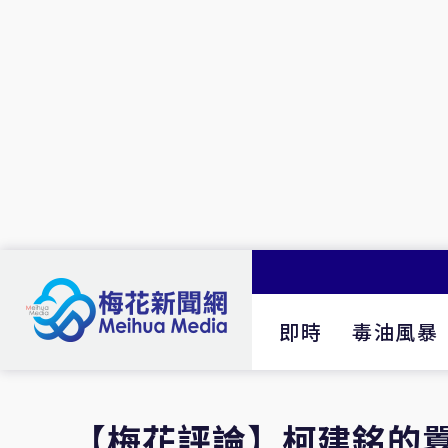
即時
毒油風暴
【梅花評論】柯建銘的囂