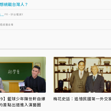
想統戰台灣人？
..
PR・矽谷電波X
灣癌症基金會
-9】籃球少年陳世軒自爆
梅花史話：追憶民國第一外交
約差點出道進入演藝圈