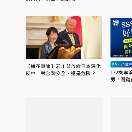
PR・台灣
【梅花專論】若川普放縱日本深化
1/2機
反中 對台灣安全、還是危險？
男？關鍵