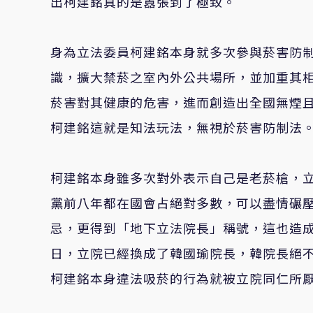
出柯建銘真的是囂張到了極致。
身為立法委員柯建銘本身就多次參與菸害防
識，擴大禁菸之室內外公共場所，並加重其
菸害對其健康的危害，進而創造出全國無煙
柯建銘這就是知法玩法，無視於菸害防制法
柯建銘本身雖多次對外表示自己是老菸槍，
黨前八年都在國會占絕對多數，可以盡情碾
忌，更得到「地下立法院長」稱號，這也造
日，立院已經
換成了韓國瑜院長，韓院長絕
柯建銘本身違法吸菸的行為就被立院同仁所