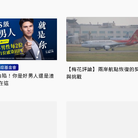
癌症基金會
【梅花評論】兩岸航點恢復的
率淪陷！你是好男人還是渣
與挑戰
在這