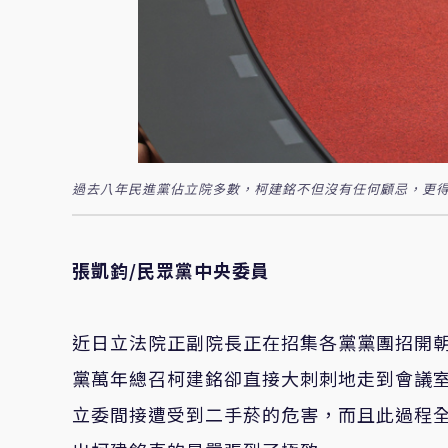
過去八年民進黨佔立院多數，柯建銘不但沒有任何顧忌，更得
張凱鈞/民眾黨中央委員
近日立法院正副院長正在招集各黨黨團招開
黨萬年總召柯建銘卻直接大刺刺地走到會議
立委間接遭受到二手菸的危害，而且此過程