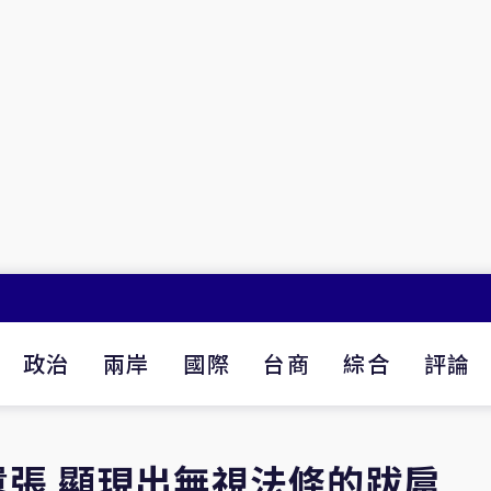
政治
兩岸
國際
台商
綜合
評論
張 顯現出無視法條的跋扈