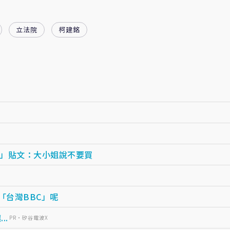
立法院
柯建銘
」貼文：大小姐說不要買
造「台灣BBC」呢
..
PR・矽谷電波X