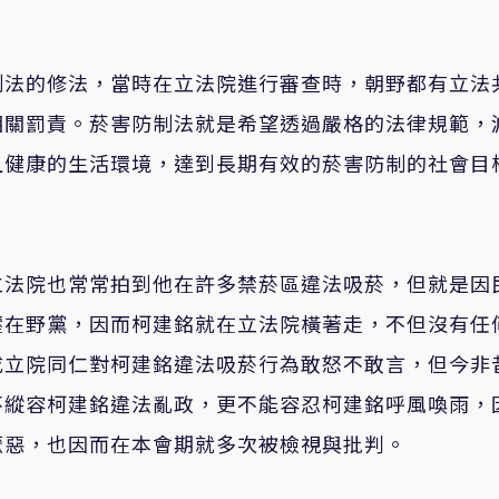
制法的修法，當時在立法院進行審查時，朝野都有立法
相關罰責。菸害防制法就是希望透過嚴格的法律規範，
且健康的生活環境，達到長期有效的菸害防制的社會目
。
立法院也常常拍到他在許多禁菸區違法吸菸，但就是因
壓在野黨，因而
柯建銘就在立法院橫著走，不但沒有任
成立院同仁對柯建銘違法吸菸行為敢怒不敢言，但今非
不縱容
柯建銘違法亂政
，更不能容忍柯建銘呼風喚雨，
厭惡，也因而在本會期就多次被
檢
視與批判。