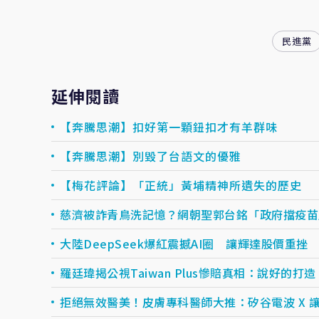
民進黨
延伸閱讀
【奔騰思潮】扣好第一顆鈕扣才有羊群味
【奔騰思潮】別毀了台語文的優雅
【梅花評論】「正統」黃埔精神所遺失的歷史
慈濟被詐青鳥洗記憶？網朝聖郭台銘「政府擋疫苗
大陸DeepSeek爆紅震撼AI圈 讓輝達股價重挫
羅廷瑋揭公視Taiwan Plus慘賠真相：說好的打
拒絕無效醫美！皮膚專科醫師大推：矽谷電波 X 讓.