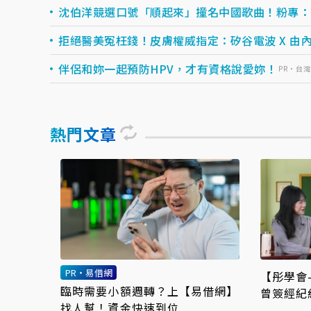
沈伯洋競選口號「順起來」撞名中國歌曲！粉專：
拒絕醫美冤枉錢！皮膚權威指定：矽谷電波 X 由內.
伴侶和妳一起預防HPV，才有資格說愛妳！
PR・台
熱門文章
PR・易借網
【彤學會
臨時需要小額週轉？上【易借網】
曾簽經紀
找人幫！資金快速到位