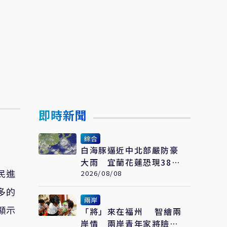
即時新聞
綜合
白海豚逼近中北部嚴防豪
大雨 宜蘭花蓮恐現38度
民進
極端高溫
2026/08/08
多的
兩岸
顯示
「將」來在福州 智繪兩
岸情 兩岸青年家將臉譜