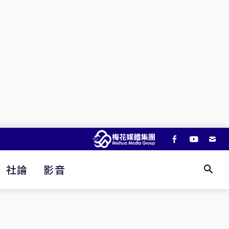
社論
影音