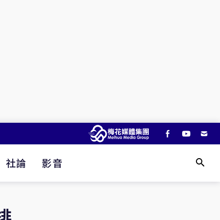
社論
影音
排