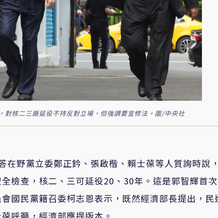
，對核二三廠延役不持反對立場，但強調要宜修法。圖/中央社
回答在野黨立委鄭正鈐、張啟楷、賴士葆等人質詢時說
全檢查，核二、三可延役20、30年。這是郭智輝首
員會國民黨籍召委柯志恩表示，既然經濟部長提出，民
士葆呼籲，經濟部應提版本。