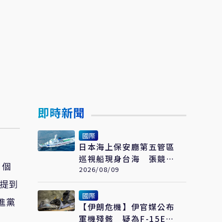
即時新聞
國際
日本海上保安廳第五管區
巡視船現身台海 張競示
，個
警：避颱風也要關注航行
2026/08/09
動向
次提到
國際
進黨
【伊朗危機】伊官媒公布
軍機殘骸 疑為F-15E