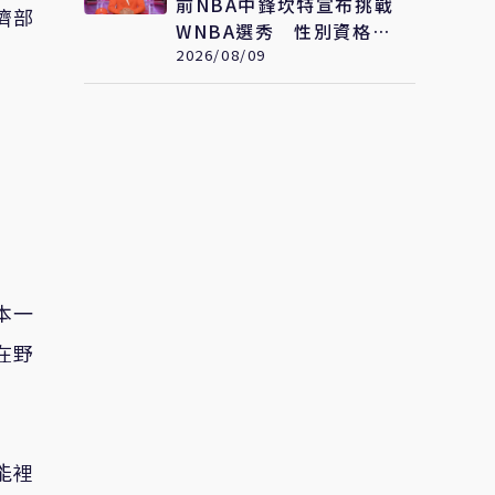
前NBA中鋒坎特宣布挑戰
濟部
WNBA選秀 性別資格引
爆爭議
2026/08/09
本一
在野
能裡