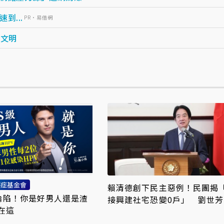
...
PR・易借網
新文明
癌症基金會
賴清德創下民主惡例！民團揭
率淪陷！你是好男人還是渣
接興建社宅恐變0戶」 劉世芳
在這
駁：以偏概全