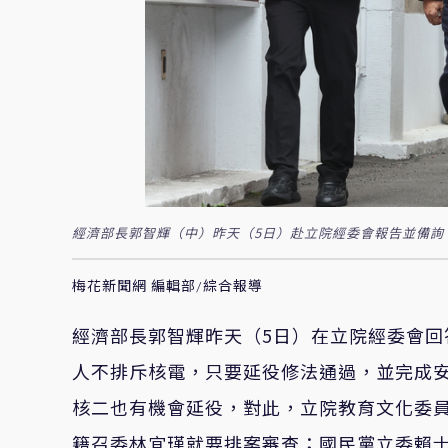
經濟部長郭智輝（中）昨天（5日）赴立院經委會報告並備詢
梅花新聞網 編輯部/綜合報導
經濟部長郭智輝昨天（5日）在立院經委會
人不排斥核電，只要延役修法通過，並完成安
核二也有機會延役，對此，立院教育文化委
籍召委林宜瑾就要排案審查；國民黨立委賴