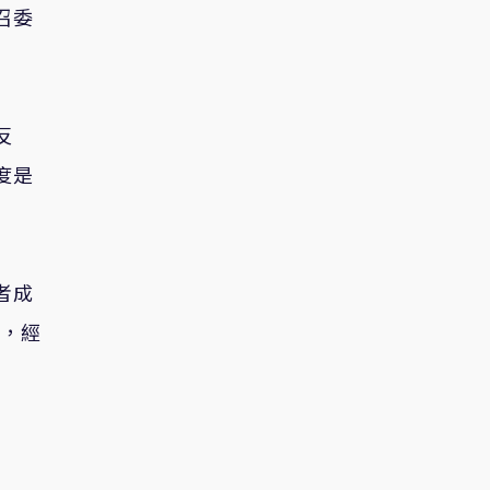
召委
反
度是
者成
時，經