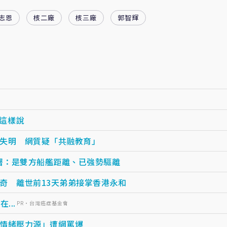
志恩
核二廠
核三廠
郭智輝
這樣說
失明 網質疑「共融教育」
署：是雙方船艦距離、已強勢驅離
奇 離世前13天弟弟接掌香港永和
...
PR・台灣癌症基金會
情緒壓力源」遭網罵爆