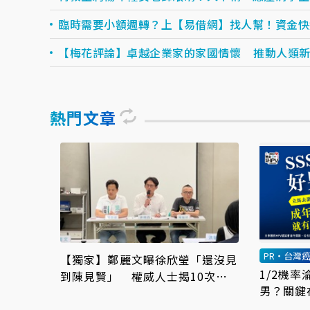
臨時需要小額週轉？上【易借網】找人幫！資金快速到
【梅花評論】卓越企業家的家國情懷 推動人類
熱門文章
PR・台灣
【獨家】鄭麗文曝徐欣瑩「還沒見
1/2機
到陳見賢」 權威人士揭10次接
男？關鍵
觸未果：整合最後一哩路