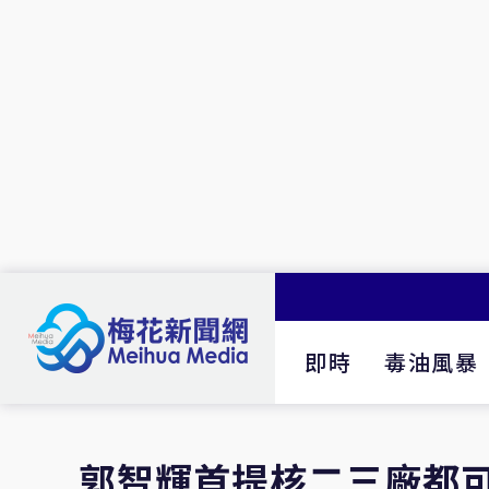
即時
毒油風暴
郭智輝首提核二三廠都可