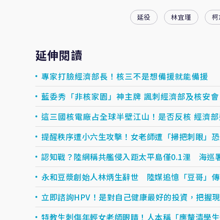
延役
林宜瑾
柯
延伸閱讀
專家打臉經濟部長！核三不是想備援就能備援
藍委秀「非核家園」神主牌 諷刺經濟部及核安會
這三國核電廠占全球半壁江山！是否反核 經濟部
提醒秩序遭小六生攻擊！女老師遭「掃把刺眼」恐
認知戰？陸網稱共艦侵入距太平島僅0.1浬 海巡
永和豆漿創始人林炳生辭世 陸媒追憶「豆哥」傳
立即諮詢HPV！是對自己健康最好的投資，把握現在
特教生刺傷年輕女老師眼睛！人本稱「應釐清學生