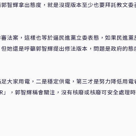
籲郭智輝拿出態度，就是沒提版本至少也要拜託教文委
排審法案，這樣也等於逼民進黨立委表態，如果民進黨
。但她還是呼籲郭智輝提出修法版本，問題是政府的態
滿足大家用電，二是穩定供電，第三才是努力降低用電
MR」，郭智輝稱會關注，沒有核廢或核廢可安全處理