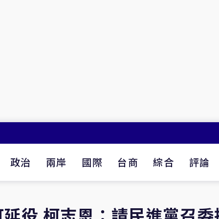
政治
兩岸
國際
台商
綜合
評論
延役 柯志恩：請民進黨召委