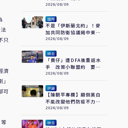
美尚未證實遭擊落
2026/08/09
為
國際
不是「伊斯蘭北約」！麥
無法
加共同防衛協議揭中東新
變化 台灣該看懂「多層
2026/08/09
不只
次安全」
綜合
「費仔」遭DFA後重返水
手 改簽小聯盟約 要從
經濟
3A拚回大聯盟
2026/08/09
劃」
評論
部可
【陳朝平專欄】顛倒黑白
不能改變他們防疫不力的
黑歷史！
2026/08/09
」等
綜合