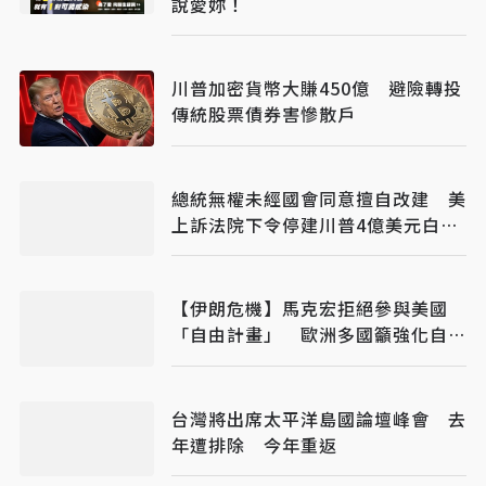
說愛妳！
川普加密貨幣大賺450億 避險轉投
傳統股票債券害慘散戶
總統無權未經國會同意擅自改建 美
上訴法院下令停建川普4億美元白宮
宴會廳
【伊朗危機】馬克宏拒絕參與美國
「自由計畫」 歐洲多國籲強化自主
防衛
台灣將出席太平洋島國論壇峰會 去
年遭排除 今年重返