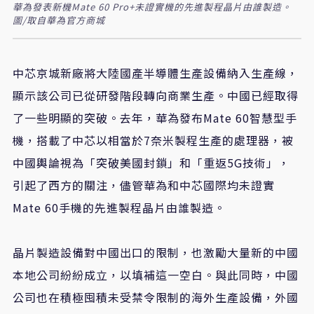
華為發表新機Mate 60 Pro+未證實機的先進製程晶片由誰製造。
圖/取自華為官方商城
中芯京城新廠將大陸國產半導體生產設備納入生產線，
顯示該公司已從研發階段轉向商業生產。中國已經取得
了一些明顯的突破。去年，華為發布Mate 60智慧型手
機，搭載了中芯以相當於7奈米製程生產的處理器，被
中國輿論視為「突破美國封鎖」和「重返5G技術」，
引起了西方的關注，儘管華為和中芯國際均
未證實
Mate 60手機的先進製程晶片由誰製造
。
晶片製造設備對中國出口的限制，也激勵大量新的中國
本地公司紛紛成立，以填補這一空白。與此同時，中國
公司也在積極囤積未受禁令限制的海外生產設備，外國