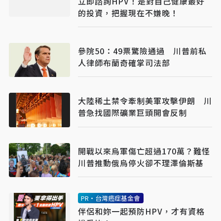
立即諮詢HPV！是對自己健康最好
的投資，把握現在不嫌晚！
參院50：49票驚險通過 川普前私
人律師布蘭奇確掌司法部
大陸稀土禁令牽制美軍攻擊伊朗 川
普急找國際礦業巨頭開會反制
開戰以來烏軍傷亡超過170萬？難怪
川普推動俄烏停火卻不理澤倫斯基
PR・台灣癌症基金會
伴侶和妳一起預防HPV，才有資格