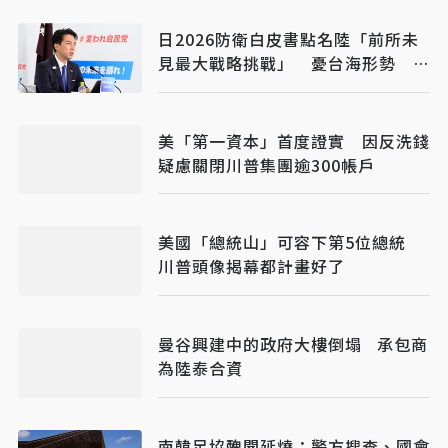
日2026防衛白皮書點名陸「前所未
見最大戰略挑戰」 憂台海形勢 無
人機、AI成建軍主軸
美「第一資本」首度證實 因反洗錢
疑慮關閉川普集團逾300帳戶
美國「總統山」可容下第5位總統
川普頭像揭幕都計畫好了
曼谷興建中的政府大樓倒塌 承包商
為陸泰合資
南韓足協醜聞延燒：警方搜查、國會