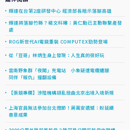
輝達在台第2座研發中心 經濟部長暗示落腳高雄
輝達將落腳竹縣？楊文科曝：黃仁勳已主動聯繫產發
處
ROG新世代AI電競重裝 COMPUTEX勁勢登場
從「豆哥」林炳生身上發現：人生真的很好玩
雲南野象群「夜闖」充電站 小象疑遭電纜纏腿
同伴「報仇」撞翻設備
【張競專欄】涉陸機構胡亂扭曲北京出境入境新規
上海官員無法參加台北燈節！蔣萬安遺憾：盼延續
善意成果
3000公里外獵殺美航母？陸罕見公開反航母作戰構