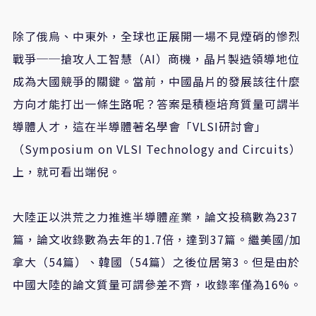
除了俄烏、中東外，全球也正展開一場不見煙硝的慘烈
戰爭──搶攻人工智慧（AI）商機，晶片製造領導地位
成為大國競爭的關鍵。當前，中國晶片的發展該往什麼
方向才能打出一條生路呢？答案是積極培育質量可謂半
導體人才，這在半導體著名學會「VLSI研討會」
（Symposium on VLSI Technology and Circuits）
上，就可看出端倪。
大陸正以洪荒之力推進半導體産業，論文投稿數為237
篇，論文收錄數為去年的1.7倍，達到37篇。繼美國/加
拿大（54篇）、韓國（54篇）之後位居第3。但是由於
中國大陸的論文質量可謂參差不齊，收錄率僅為16%。