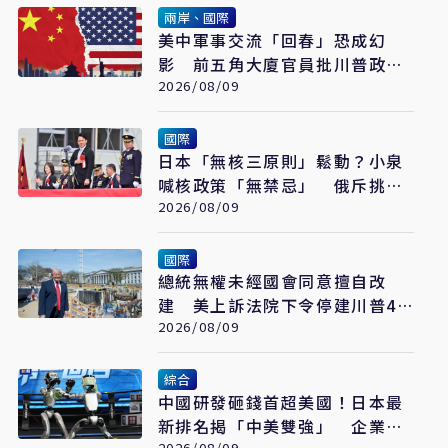
兩岸、國際
美中軍事交流「回春」恐成幻
影 前五角大廈官員批川普政府
宣傳大於實質
2026/08/09
國際
日本「無核三原則」鬆動？小泉
喊核政策「無禁忌」 俄斥挑
釁、北京早警戒
2026/08/09
國際
總統無權未經國會同意擅自改
建 美上訴法院下令停建川普4
億美元白宮宴會廳
2026/08/09
綜合
中國研發砸錢首超美國！日本最
新排名揭「中美雙強」 企業投
2026/08/09