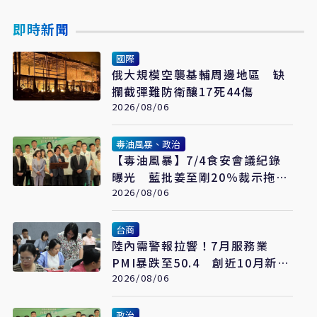
即時新聞
國際
俄大規模空襲基輔周邊地區 缺
攔截彈難防衛釀17死44傷
2026/08/06
毒油風暴、政治
【毒油風暴】7/4食安會議紀錄
曝光 藍批姜至剛20％裁示拖月
餘才認帳「賴清德是最大破口」
2026/08/06
台商
陸內需警報拉響！7月服務業
PMI暴跌至50.4 創近10月新
低 經濟復甦再遇壓力
2026/08/06
政治