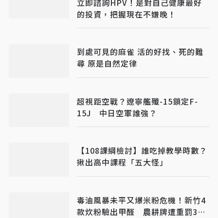
立即諮詢HPV！是對自己健康最好
的投資，把握現在不嫌晚！
到處可見的麻雀 活的好找、死的難
尋 原是自然定律
超視距空戰？遼寧艦殲-15鎖定F-
15J 中日空軍誰強？
【108課綱檢討】誰吃掉教學時數？
揪出高中課程「五大怪」
毒油風暴未平又爆米粉危機！新竹4
款炊粉驗出甲醛 農耕牌遭重罰384