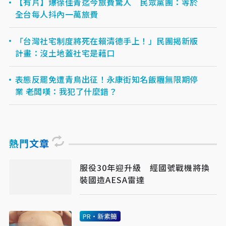
【有片】爆徐佳青迄今旅費驚人 民眾黨團：等於
全台每人抖內一萬旅費
「台灣社宅制度將死在賴清德手上！」民團揭新版
計畫：沒土地蓋社宅是藉口
表態反罷免遭青鳥出征！永康街知名飯糰無限期停
業 老闆嘆：我犯了什麼錯？
熱門文章
服役30年迎升級 經國號戰機將換
裝國造AESA雷達
PR・新素簡