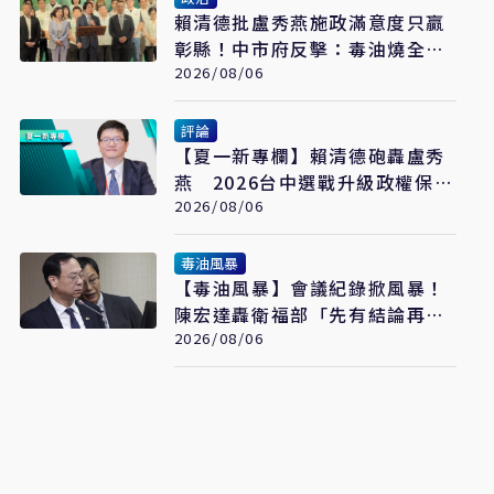
賴清德批盧秀燕施政滿意度只贏
彰縣！中市府反擊：毒油燒全台
不救火 卻跑來打口水戰
2026/08/06
評論
【夏一新專欄】賴清德砲轟盧秀
燕 2026台中選戰升級政權保衛
戰
2026/08/06
毒油風暴
【毒油風暴】會議紀錄掀風暴！
陳宏達轟衛福部「先有結論再找
證據」 3大爭議直指決策核心
2026/08/06