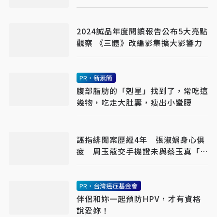
萬
2024誠品年度閱讀報告公布5大亮點
觀察 《三體》改編影集擴大影響力
PR・新素簡
腹部脂肪的「剋星」找到了，常吃這
幾物，吃走大肚囊，瘦出小蠻腰
誣指緋聞案歷經4年 張淑娟身心俱
疲 周玉蔻交手機證未與蔡玉真「預
謀」
PR・台灣癌症基金會
伴侶和妳一起預防HPV，才有資格
說愛妳！