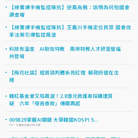
【綠驚爆手機監控陳抗】逆風烏鴉：說明為何怕國會
調查權
【綠驚爆手機監控陳抗】王義川手機定位民眾 國會改
革法案引爆監控風波
科技有溫度 AI助攻特教 兩岸特教人才研習營福
州登場
【梅花社論】經貿談判體系亮紅燈 賴政府還在沈
睡
韓紅基金會又陷風波！2.8億元救護車採購遭質
疑 六年「侵吞善款」傳聞再起
009829掌握AI關鍵 大華韓國KOSPI 5...
PR・大華銀全能行銷方案