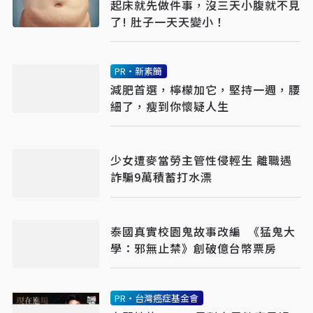
起床就先做件事，沒三天小腹就不見
了! 肚子一天天變小！
PR・新素簡
減肥首選，檸檬加它，堅持一週，腰
細了，瘦到你懷疑人生
少女遭麥當勞主管性侵輕生 離職遇
詐騙9萬積蓄打水漂
泰國真實校園鬼故事改編 《猛鬼大
學：邪無止禁》創破億台幣票房
PR・台灣癌症基金會