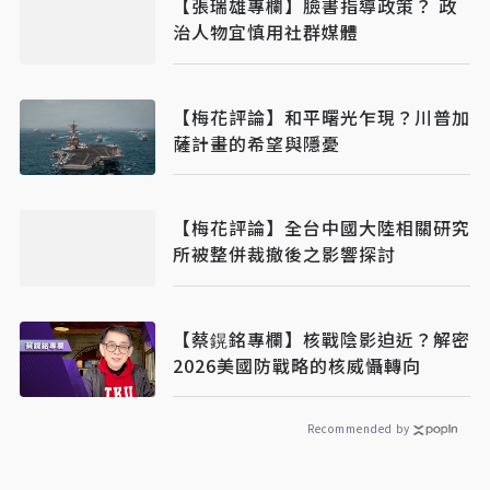
【張瑞雄專欄】臉書指導政策？ 政
治人物宜慎用社群媒體
【梅花評論】和平曙光乍現？川普加
薩計畫的希望與隱憂
【梅花評論】全台中國大陸相關研究
所被整併裁撤後之影響探討
【蔡鎤銘專欄】核戰陰影迫近？解密
2026美國防戰略的核威懾轉向
Recommended by