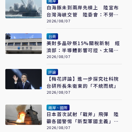
兩岸
白海豚未到兩岸先槓上 陸宣布
台灣海峽交管 陸委會：不勞費
心
2026/08/07
台商
美對多晶矽祭15%關稅新制 經
濟部：半導體影響可控、太陽能
產業衝擊有限
2026/08/07
評論
【梅花評論】進一步探究社科院
台研所長朱衛東的「不統而統」
2026/08/07
兩岸、國際
日本首次試射「戰斧」飛彈 陸
籲各國警惕「新型軍國主義」發
展
2026/08/07