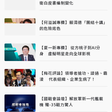
衛白皮書編制變化
【何溢誠專欄】賴清德「團結十講」
的危險底色
【夏一新專欄】 從方桃子到AI分
身 虛擬明星走向全球影視
【梅花評論】領導者搶功、諉過、霸
淩 代表組織、企業生病了！
【國戰會論壇】解放軍新一代艦載
機 殲-35戰力驚人