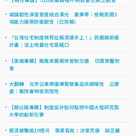
城鎮韌性演習首度結合漢光 蕭美琴：檢驗民間3
項能力展現防衛韌性（已完稿）
「台灣社宅制度將死在賴清德手上！」民團揭新版
計畫：沒土地蓋社宅是藉口
【張競專欄】颱風來襲兩岸管制交通 切莫穿鑿附
會
大翻轉 北市公車擦撞爆駕駛毒品快篩陽性 公運
處：醫院毒物檢測陰性
【蔡鎤銘專欄】制度設計如何點燃中國大陸研究型
大學的創新引擎
慈濟被騙逾10億元 張景森批：決策荒唐 缺乏嚴