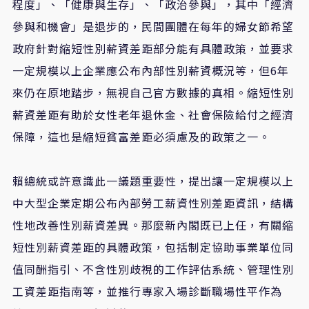
程度」、「健康與生存」、「政治參與」，其中「經濟
參與和機會」是退步的，民間團體在每年的婦女節希望
政府針對縮短性別薪資差距部分能有具體政策，並要求
一定規模以上企業應公布內部性別薪資概況等，但6年
來仍在原地踏步，無視自己官方數據的真相。縮短性別
薪資差距有助於女性老年退休金、社會保險給付之經濟
保障，這也是縮短貧富差距必須慮及的政策之一。
賴總統或許意識此一議題重要性，提出讓一定規模以上
中大型企業定期公布內部勞工薪資性別差距資訊，結構
性地改善性別薪資差異。那麼新內閣既已上任，有關縮
短性別薪資差距的具體政策，包括制定協助事業單位同
值同酬指引、不含性別歧視的工作評估系統、管理性別
工資差距指南等，並推行專家入場診斷職場性平作為