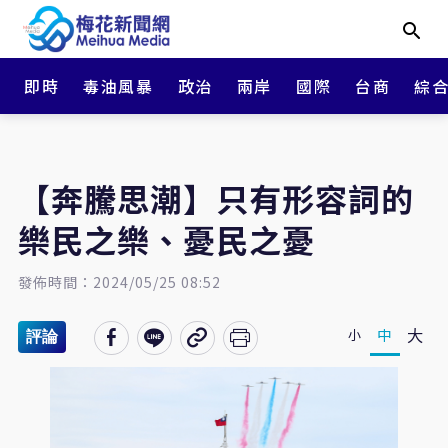
即時
毒油風暴
政治
兩岸
國際
台商
綜
【奔騰思潮】只有形容詞的
樂民之樂、憂民之憂
發佈時間：2024/05/25 08:52
大
中
小
評論