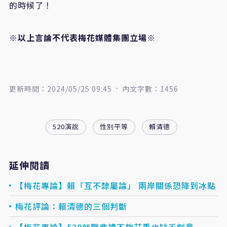
的時候了！
※以上言論不代表梅花媒體集團立場※
更新時間：2024/05/25 09:45
內文字數：1456
520演說
性別平等
賴清德
延伸閱讀
【梅花專論】賴「互不隸屬論」 兩岸關係恐降到冰點
梅花評論：賴清德的三個判斷
【梅花專論】520就職典禮不夠莊重也缺乏創意