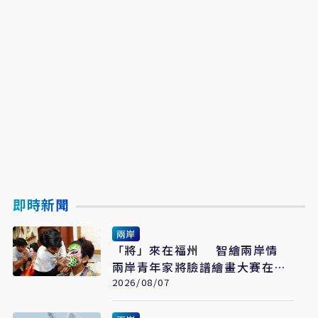
即時新聞
兩岸
「將」來在福州 智繪兩岸情
兩岸青年家將臉譜繪畫大賽在福
州開幕
2026/08/07