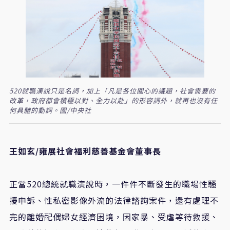
520就職演說只是名詞，加上「凡是各位關心的議題，社會需要的
改革，政府都會積極以對、全力以赴」的形容詞外，就再也沒有任
何具體的動詞。圖/中央社
王如玄/雍展社會福利慈善基金會董事長
正當520總統就職演說時，一件件不斷發生的職場性騷
擾申訴、性私密影像外流的法律諮詢案件，還有處理不
完的離婚配偶婦女經濟困境，因家暴、受虐等待救援、