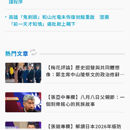
謹程序
高雄「鬼剃頭」和山光電未恢復就擬重啟 環團
「前一天才知情」痛批欺上瞞下
熱門文章
【梅花評論】歷史迴聲與共同體想
像：鄭主席中山陵祭文的政治修辭與
時代意義
【張亞中專欄】八月八日父親節：一
個刻骨銘心的民族故事
【張競專欄】解讀日本2026年版防