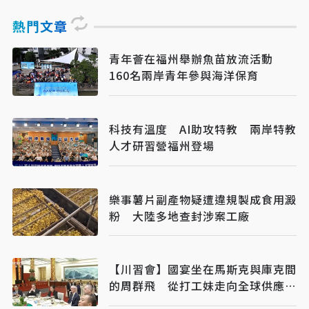
熱門文章
青年薈在福州舉辦魚苗放流活動
160名兩岸青年參與海洋保育
科技有溫度 AI助攻特教 兩岸特教
人才研習營福州登場
樂事薯片副產物疑遭違規製成食用澱
粉 大陸多地查封涉案工廠
【川習會】國宴坐在馬斯克與庫克間
的周群飛 從打工妹走向全球供應鏈
核心