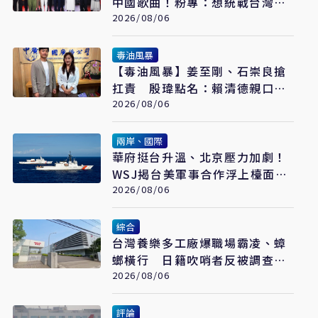
中國歌曲！粉專：想統戰台灣
人？
2026/08/06
毒油風暴
【毒油風暴】姜至剛、石崇良搶
扛責 殷瑋點名：賴清德親口背
書20%毒油放行
2026/08/06
兩岸、國際
華府挺台升溫、北京壓力加劇！
WSJ揭台美軍事合作浮上檯面
翁履中：台灣更要算清安全成本
2026/08/06
綜合
台灣養樂多工廠爆職場霸凌、蟑
螂橫行 日籍吹哨者反被調查罹
憂鬱症
2026/08/06
評論