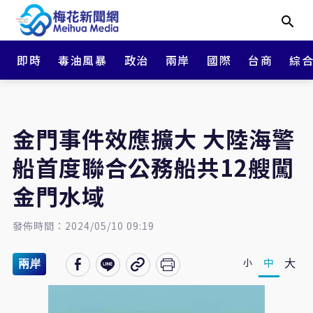
即時
毒油風暴
政治
兩岸
國際
台商
綜
金門事件效應擴大 大陸海警
船首度聯合公務船共12艘闖
金門水域
發佈時間：2024/05/10 09:19
大
中
小
兩岸