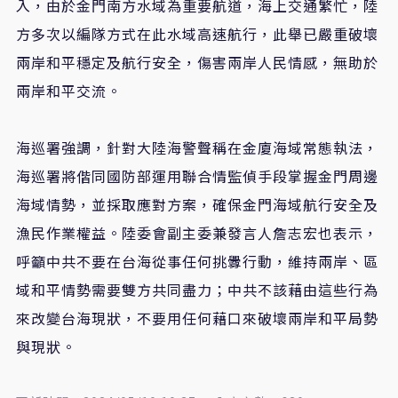
入，由於金門南方水域為重要航道，海上交通繁忙，陸
方多次以編隊方式在此水域高速航行，此舉已嚴重破壞
兩岸和平穩定及航行安全，傷害兩岸人民情感，無助於
兩岸和平交流。
海巡署強調，針對大陸海警聲稱在金廈海域常態執法，
海巡署將偕同國防部運用聯合情監偵手段掌握金門周邊
海域情勢，並採取應對方案，確保金門海域航行安全及
漁民作業權益。陸委會副主委兼發言人詹志宏也表示，
呼籲中共不要在台海從事任何挑釁行動，維持兩岸、區
域和平情勢需要雙方共同盡力；中共不該藉由這些行為
來改變台海現狀，不要用任何藉口來破壞兩岸和平局勢
與現狀。