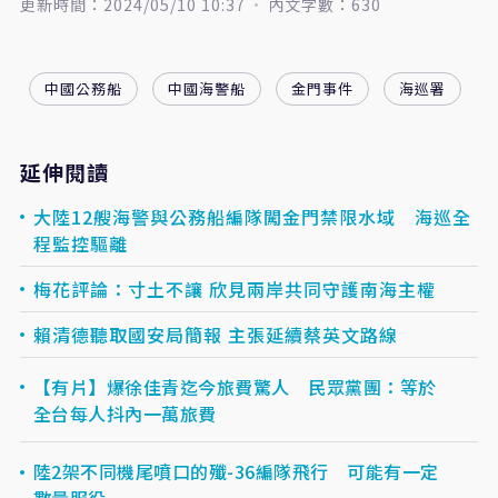
更新時間：2024/05/10 10:37
內文字數：630
中國公務船
中國海警船
金門事件
海巡署
延伸閱讀
大陸12艘海警與公務船編隊闖金門禁限水域 海巡全
程監控驅離
梅花評論：寸土不讓 欣見兩岸共同守護南海主權
賴清德聽取國安局簡報 主張延續蔡英文路線
【有片】爆徐佳青迄今旅費驚人 民眾黨團：等於
全台每人抖內一萬旅費
陸2架不同機尾噴口的殲-36編隊飛行 可能有一定