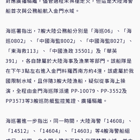
對應廣播驅離，儘管過程未擦槍走火，但這是大陸海警
船首次與公務船航入金門水域。
海巡署指出，7艘大陸公務船分別是「海巡06」、「海
巡0802」、「中國海監8002」、「中國海監8027」、
「東海救113」、「中國漁政 35501」及「華英
391」，各自隸屬於大陸海事及漁業等部門。該船隊是
在下午3點左右進入金門料羅西南方約4浬，該處屬於我
國限制水域，且伴隨3艘大陸漁船，疑似從事海上操
演，全程由金門海巡隊派遣 PP-10079、PP-3552及
PP3573等3艘巡防艇監控蒐證、廣播驅離。
海巡署進一步指出，同一時間，大陸海警「14608」、
「14512」、「14604」、「14603」等4艘海警船組