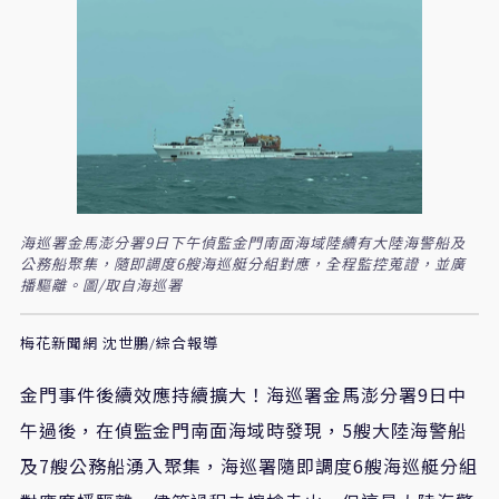
海巡署金馬澎分署9日下午偵監金門南面海域陸續有大陸海警船及
公務船聚集，隨即調度6艘海巡艇分組對應，全程監控蒐證，並廣
播驅離。圖/取自海巡署
梅花新聞網 沈世鵬/綜合報導
金門事件後續效應持續擴大！海巡署金馬澎分署9日中
午過後，在偵監金門南面海域時發現，5艘大陸海警船
及7艘公務船湧入聚集，海巡署隨即調度6艘海巡艇分組