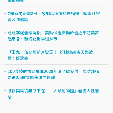
數量服役
C羅與喬治娜8日回故鄉馬德拉島辦婚禮 陸網紅證
實收到邀請
旺旺案促全球聲援！美動保組織擬於習近平訪美發
起集會、籲終止揭陽姐妹市
「王九」伍允龍新片變王十 扮娘迷戀古天樂被
讚：好漂亮
100套陸射魚叉飛彈2028年底全數交付 國防部還
要編2.5億支應美境內運輸
歧視與霸凌無所不在 「人類動物園」看盡人性醜
惡