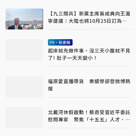
【九三閱兵】新黨主席吳成典向王滬
寧建議：大陸也將10月25日訂為台
灣光復節
PR・新素簡
起床就先做件事，沒三天小腹就不見
了! 肚子一天天變小！
福原愛直播帶貨 業績慘卻登微博熱
搜
北戴河休假啟動！蔡奇受習近平委託
慰問專家 聚焦「十五五」人才、關
鍵核心技術