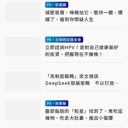
PR・新素簡
減肥首選，檸檬加它，堅持一週，腰
細了，瘦到你懷疑人生
PR・台灣癌症基金會
立即諮詢HPV！是對自己健康最好
的投資，把握現在不嫌晚！
「克制是戰略」梁文鋒談
DeepSeek發展策略 不以打造超
級App為目標
PR・新素簡
腹部脂肪的「剋星」找到了，常吃這
幾物，吃走大肚囊，瘦出小蠻腰