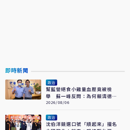
即時新聞
政治
幫藍營絕食小雞量血壓竟被檢
舉 蘇一峰反問：為何賴清德可
當最強急救王
2026/08/06
政治
沈伯洋競選口號「順起來」撞名