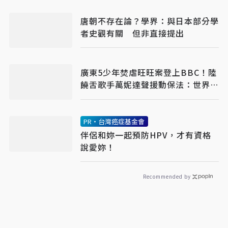
唐朝不存在論？學界：與日本部分學
者史觀有關 但非直接提出
廣東5少年焚虐旺旺案登上BBC！陸
饒舌歌手萬妮達聲援動保法：世界不
只屬於人類
PR・台灣癌症基金會
伴侶和妳一起預防HPV，才有資格
說愛妳！
Recommended by