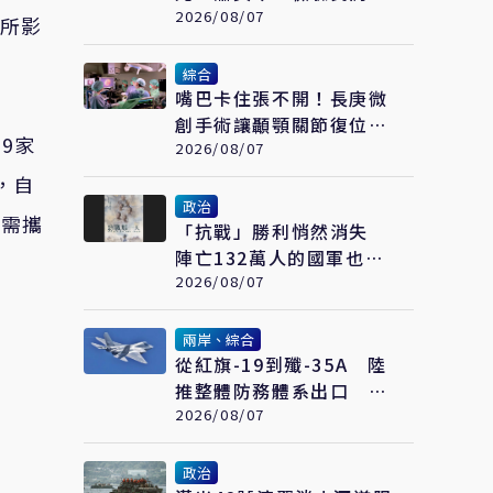
項能力展現防衛韌性
2026/08/07
有所影
綜合
嘴巴卡住張不開！長庚微
創手術讓顳顎關節復位
9家
成功率達97%
2026/08/07
，自
政治
不需攜
「抗戰」勝利悄然消失
陣亡132萬人的國軍也開
始跟著賴清德喊「終戰」
2026/08/07
了
兩岸、綜合
從紅旗-19到殲-35A 陸
推整體防務體系出口 巴
基斯坦成首要合作案例
2026/08/07
政治