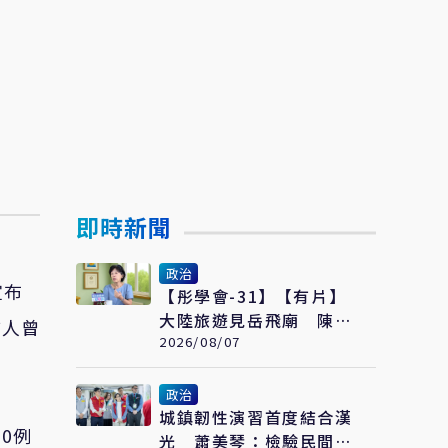
即時新聞
政治
宣布
【彤學會-31】【有片】
大陸旅遊見岳飛廟 陳佩
言人曾
琪哽咽：盼能為柯文哲京
2026/08/07
華城案平反
政治
城鎮韌性演習首度結合漢
0例
光 蕭美琴：檢驗民間3