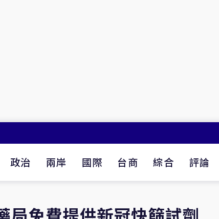
政治
兩岸
國際
台商
綜合
評論
家藥局免費提供新冠快篩試劑