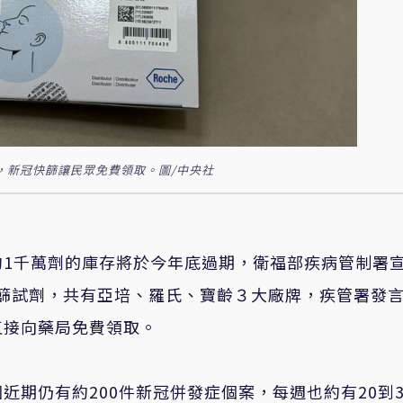
供，新冠快篩讓民眾免費領取。圖/中央社
約1千萬劑的庫存將於今年底過期，衛福部疾病管制署
供快篩試劑，共有亞培、羅氏、寶齡３大廠牌，疾管署發
直接向藥局免費領取。
期仍有約200件新冠併發症個案，每週也約有20到3