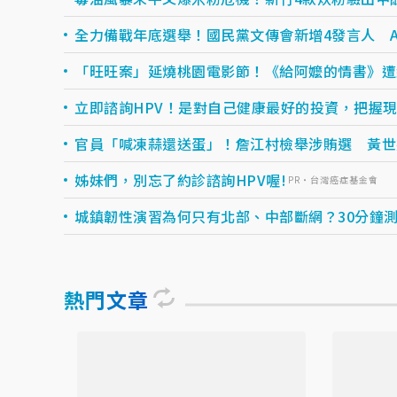
全力備戰年底選舉！國民黨文傳會新增4發言人 A
「旺旺案」延燒桃園電影節！《給阿嬤的情書》遭
立即諮詢HPV！是對自己健康最好的投資，把握現在
官員「喊凍蒜還送蛋」！詹江村檢舉涉賄選 黃世
姊妹們，別忘了約診諮詢HPV喔!
PR・台灣癌症基金會
城鎮韌性演習為何只有北部、中部斷網？30分鐘
熱門文章