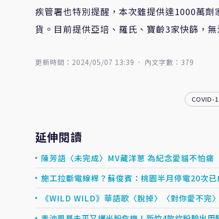
疾管署也特別提醒，本次雖提供達1000萬
貨。目前提供亞培、羅氏、寶齡3家快篩，無
更新時間：2024/05/07 13:39
內文字數：379
COVID-1
延伸閱讀
陳芳語〈未完成〉MV藏洋蔥 為紀念愛貓不怕痛
施工拉斷電線桿？蘇俊賓：桃園半月停電20次已
《WILD WILD》華語歌〈脫掉〉〈對你愛不完〉
毒油風暴未平又爆米粉危機！新竹4款炊粉驗出甲醛