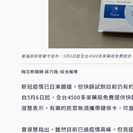
衛福部疾管署今宣布，5月6日起全台4500多家藥局免費提
梅花新聞網 蔣巧薇/綜合報導
新冠疫情已日漸趨緩，但快篩試劑目前仍有
自5月6日起，全台4500多家藥局免費提
淑慧表示，有需的民眾無須攜帶健保卡，可
曾淑慧指出，雖然目前已過疫情高峰，但我國近