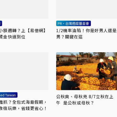
網
PR・台灣癌症基金會
小額週轉？上【易借網】
1/2機率淪陷！你是好男人還
資金快速到位
男？關鍵在這
ed Taiwan
公秋爽、母秋兇 8/7立秋在上
難抓？全包式海島假期，
午 是公秋或母秋？
食宿玩樂，省錢更省心！