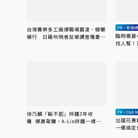
PR・易借
台灣養樂多工廠爆職場霸凌、蟑螂
臨時需要
橫行 日籍吹哨者反被調查罹憂鬱
找人幫！
症
PR・Club M
徐乃麟「輸不起」拌麵3年收
出國花費
攤 爆蕭敬騰、A-Lin拌麵一樣歇
一價搞定
業