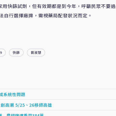
劑家用快篩試劑，但有效期都是到今年，呼籲民眾不要
法自行選擇廠牌，需視藥局配發狀況而定。
9
快篩
曾淑慧
成系統性問題
創高潮 5/25、26移師高雄
 農耕牌遭重罰384萬