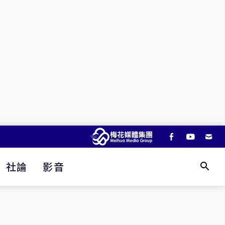
社論
影音