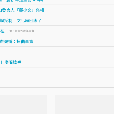
I發言人「鄭小文」亮相
網抵制 文化局回應了
...
PR・台灣癌症基金會
杰競辦：扭曲事實
測什麼看這裡