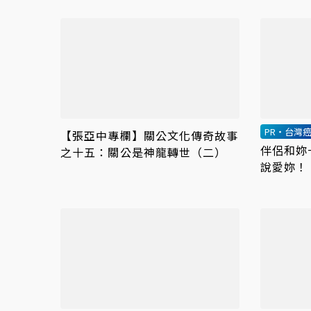
PR・台灣
【張亞中專欄】關公文化傳奇故事
伴侶和妳
之十五：關公是神龍轉世（二）
說愛妳！