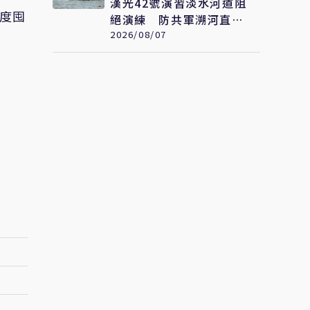
漢光42號演習淡水河道阻
過度囤
絕演練 防共軍溯河直取
台北
2026/08/07