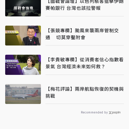
【國戰會論壇】以色列駭客狙擊伊朗
賽帕銀行 台灣也該拉警報
【張競專欄】颱風來襲兩岸管制交
通 切莫穿鑿附會
【李貴敏專欄】從消費者信心指數看
景氣 台灣經濟未來如何救？
【梅花評論】兩岸航點恢復的契機與
挑戰
Recommended by