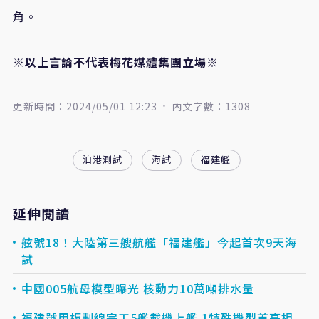
角。
※以上言論不代表梅花媒體集團立場※
更新時間：2024/05/01 12:23
內文字數：1308
泊港測試
海試
福建艦
延伸閱讀
舷號18！大陸第三艘航艦「福建艦」今起首次9天海
試
中國005航母模型曝光 核動力10萬噸排水量
福建號甲板劃線完工5艦載機上艦 1特殊機型首亮相