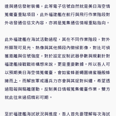
達與通信發射裝備，此等電子信號自然就是美日海空情
蒐儎臺重點項目，此外福建艦在航行與飛行作業階段對
外收發通信信文內容，亦將是蒐集通信情報重點指向。
此外福建艦在海試活動過程，其在不同作業階段，對外
所顯現可見光、熱像與其他頻段內徵候影像，對比可偵
獲距離與信號強度，對於設定反制武器參數與規劃針對
福建艦接戰戰術構想來說，更是重要數據。所以吾人可
以預期美日海空情蒐儎臺，會如蜜蜂蒼蠅圍繞蜜糖般蜂
擁而上，而解放軍戒護兵力亦會與其捉對糾纏，希望透
過阻礙與驅離運動，反制美日情報蒐集儎臺作業，雙方
就此往來過招精彩可期。
至於福建艦海試狀況與進度，吾人首先要理解每次海試