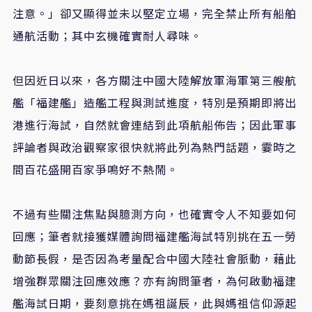
注意。」卻又顯得並未以堅定立場，完全禁止所有船舶
通航活動；其中玄機確實耐人尋味。
但因近日以來，各方關注中國大陸解放軍海軍第三艘航
艦「福建艦」造艦工程與測試進度，特別是預期即將出
港進行海試，自然就會連結到此項航船佈告；因此軍事
評論者與政治觀察家很快就將此列為熱門話題，霎時之
間百花盛開百家爭鳴好不熱鬧。
不過有些關注焦點與臆測方向，也確實令人不知要如何
回應；筆者就接獲媒體詢問福建艦海試特別挑在五一勞
動節長假，是否因為考量配合中國大陸社會脈動，藉此
增強群眾關注回應效應？亦有詢問筆者，為何啟動福建
艦海試日期，要刻意挑在媽祖誕辰，此與媽祖信仰源起