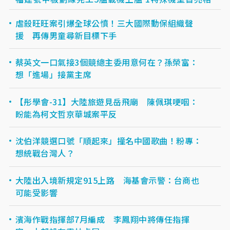
虐殺旺旺案引爆全球公憤！三大國際動保組織聲
援 再傳男童尋新目標下手
蔡英文一口氣接3個競總主委用意何在？孫榮富：
想「進場」接黨主席
【彤學會-31】大陸旅遊見岳飛廟 陳佩琪哽咽：
盼能為柯文哲京華城案平反
沈伯洋競選口號「順起來」撞名中國歌曲！粉專：
想統戰台灣人？
大陸出入境新規定915上路 海基會示警：台商也
可能受影響
濱海作戰指揮部7月編成 李鳳翔中將傳任指揮