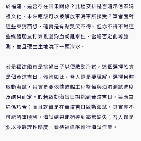
於福建，是否存在因果關係？此種安排是否暗示信奉媽
祖文化，未來應該可以被解放軍海軍所接受？筆者面對
這些東猜西想，確實是有點哭笑不得，但亦不得不對這
些媒體朋友打算亂灑狗血胡亂牽扯，當場否定此等臆
測，並且硬生生地澆下一頭冷水。
若是福建艦真是挑過日子以便啟動海試，這個選擇確實
是個黃道吉日。儘管如此，吾人還是要理解，選擇何時
啟動海試，其實是要依據造艦工程整備與泊港測試進度
及結果而定。假若啟動海試日期挑到黃道吉日，這應當
純係巧合；而且就算是在黃道吉日啟動海試，其實亦不
可能諸事順利，海試結果能夠達到毫無缺失；吾人還是
要以冷靜理性態度，看待福建艦進行海試作業。