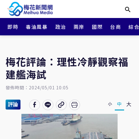
即時
毒油風暴
政治
兩岸
國際
台商
綜
梅花評論：理性冷靜觀察福
建艦海試
發佈時間：2024/05/01 10:05
大
中
小
評論