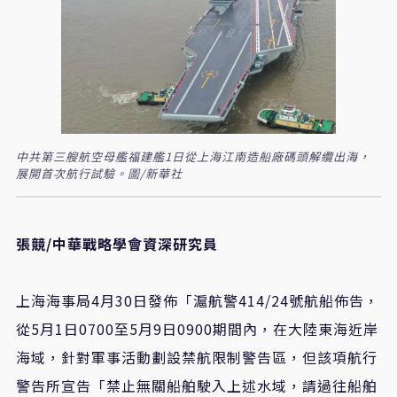
中共第三艘航空母艦福建艦1日從上海江南造船廠碼頭解纜出海，
展開首次航行試驗。圖/新華社
張競/中華戰略學會資深研究員
上海海事局4月30日發佈「滬航警414/24號航船佈告，
從5月1日0700至5月9日0900期間內，在大陸東海近岸
海域，針對軍事活動劃設禁航限制警告區，但該項航行
警告所宣告「禁止無關船舶駛入上述水域，請過往船舶