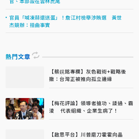
官、本部設在雲林虎尾
官員「喊凍蒜還送蛋」！詹江村檢舉涉賄選 黃世
杰競辦：扭曲事實
熱門文章
【蔡鎤銘專欄】灰色戰術+戰略後
撤：台灣正被推向孤立邊緣
【梅花評論】領導者搶功、諉過、霸
淩 代表組織、企業生病了！
【啟思平台】川普磨刀霍霍向晶