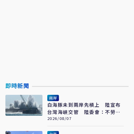
即時新聞
兩岸
白海豚未到兩岸先槓上 陸宣布
台灣海峽交管 陸委會：不勞費
心
2026/08/07