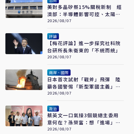
台商
美對多晶矽祭15%關稅新制 經
濟部：半導體影響可控、太陽能
產業衝擊有限
2026/08/07
評論
【梅花評論】進一步探究社科院
台研所長朱衛東的「不統而統」
2026/08/07
兩岸、國際
日本首次試射「戰斧」飛彈 陸
籲各國警惕「新型軍國主義」發
展
2026/08/07
政治
蔡英文一口氣接3個競總主委用
意何在？孫榮富：想「進場」接
黨主席
2026/08/07