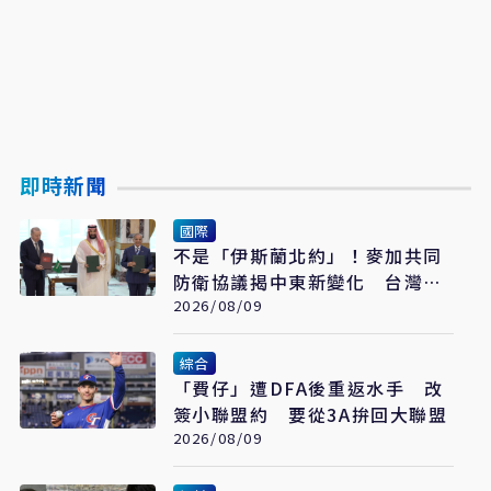
即時新聞
國際
不是「伊斯蘭北約」！麥加共同
防衛協議揭中東新變化 台灣該
看懂「多層次安全」
2026/08/09
綜合
「費仔」遭DFA後重返水手 改
簽小聯盟約 要從3A拚回大聯盟
2026/08/09