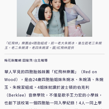
「紅飛林」樂團由4胞胎組成，前一老大朱婉冰，後左起老三朱婉
玉，老二朱婉清，老四朱婉潔。圖/紅飛林提供
梅花新聞網 田瑜萍/台北報導
華人罕見的四胞胎姊妹團「紅飛林樂團」（Red on
Wood），是由24歲四胞胎姐妹朱婉冰、朱婉清、朱婉
玉、朱婉潔組成。4姐妹就讀於波士頓的伯克利
（Berklee）音樂學院，不僅是歌手王力宏的小學妹，
也創下該校第一個四胞胎一同入學紀錄！4人一同上學