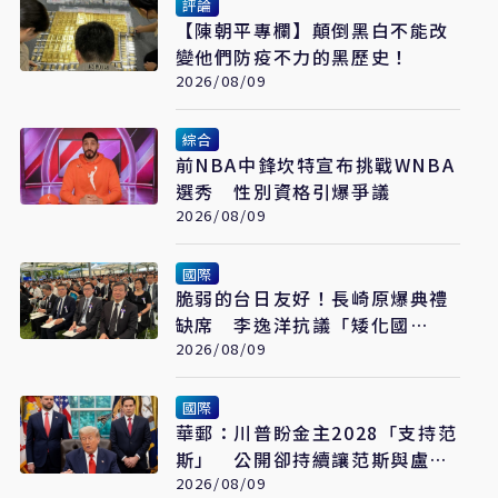
評論
【陳朝平專欄】顛倒黑白不能改
變他們防疫不力的黑歷史！
2026/08/09
綜合
前NBA中鋒坎特宣布挑戰WNBA
選秀 性別資格引爆爭議
2026/08/09
國際
脆弱的台日友好！長崎原爆典禮
缺席 李逸洋抗議「矮化國
格」：日媒揭長崎特殊安排
2026/08/09
國際
華郵：川普盼金主2028「支持范
斯」 公開卻持續讓范斯與盧比
奧較勁接班
2026/08/09