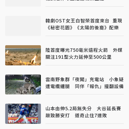
韓劇OST女王白智榮首度來台 重現
《秘密花園》《太陽的後裔》配樂
陸首度曝光750毫米遠程火箭 外媒
關注191型火力延伸至500公里
雲南野象群「夜闖」充電站 小象疑
遭電纜纏腿 同伴「報仇」撞翻設備
山本由伸5.2局無失分 大谷延長賽
敲致勝安打 道奇止住7連敗