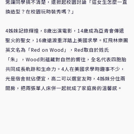
常讓同學搞不清楚，還掀起校園討論「這女生怎麼一直
換造型？在校園玩時裝秀嗎？」
4姊妹記錄輝煌，8歲出演電影，14歲成為亞青會傳遞
聖火的聖女，16歲遠渡重洋踏上美國求學。紅飛林樂團
英文名為「Red on Wood」，Red取自於姓氏
「朱」，Wood則蘊藏對自然的嚮往，全名代表四胞胎
共同成長軌跡和生命力。4人在美國求學時趣事不少，
光是宿舍就佔便宜，高二可以選室友時，4姊妹分住兩
間房，把兩張單人床併一起就成了家庭房的溫馨感。