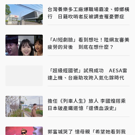
台灣養樂多工廠爆職場霸凌、蟑螂橫
行 日籍吹哨者反被調查罹憂鬱症
「AI短劇臉」看到想吐！陸網友審美
疲勞的背後 到底在想什麼？
「超級經國號」試飛成功 AESA雷
達上機、台廠助攻跨入氮化鎵時代
擔任《列車人生》旅人 李國煌搭乘
日本破產鐵道憶「還債血淚史」
郭富城哭了 憶母親「希望她看到我