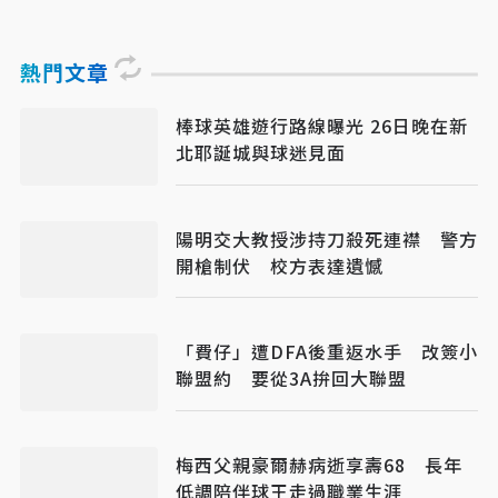
熱門文章
棒球英雄遊行路線曝光 26日晚在新
北耶誕城與球迷見面
陽明交大教授涉持刀殺死連襟 警方
開槍制伏 校方表達遺憾
「費仔」遭DFA後重返水手 改簽小
聯盟約 要從3A拚回大聯盟
梅西父親豪爾赫病逝享壽68 長年
低調陪伴球王走過職業生涯