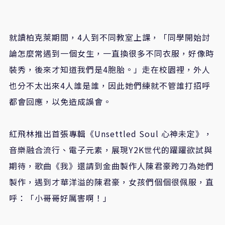
就讀柏克萊期間，4人到不同教室上課，「同學開始討
論怎麼常遇到一個女生，一直換很多不同衣服，好像時
裝秀，後來才知道我們是4胞胎。」走在校園裡，外人
也分不太出來4人誰是誰，因此她們練就不管誰打招呼
都會回應，以免造成誤會。
紅飛林推出首張專輯《Unsettled Soul 心神未定》，
音樂融合流行、電子元素，展現Y2K世代的躍躍欲試與
期待，歌曲《我》還請到金曲製作人陳君豪跨刀為她們
製作，遇到才華洋溢的陳君豪，女孩們個個很佩服，直
呼：「小哥哥好厲害啊！」