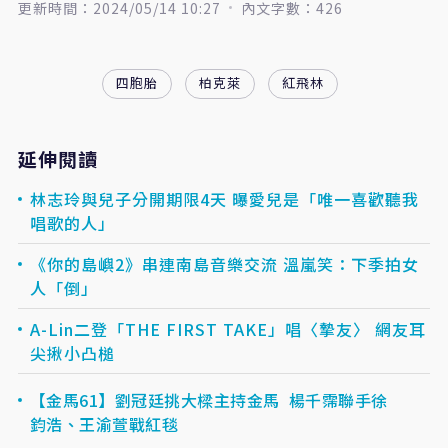
更新時間：2024/05/14 10:27
內文字數：426
四胞胎
柏克萊
紅飛林
延伸閱讀
林志玲與兒子分開期限4天 曝愛兒是「唯一喜歡聽我
唱歌的人」
《你的島嶼2》串連南島音樂交流 溫嵐笑：下季拍女
人「倒」
A-Lin二登「THE FIRST TAKE」唱〈摯友〉 網友耳
尖揪小凸槌
【金馬61】劉冠廷挑大樑主持金馬 楊千霈聯手徐
鈞浩、王渝萱戰紅毯