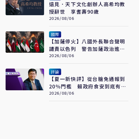
遠見．天下文化創辦人高希均教
授辭世 享耆壽90歲
2026/08/06
國際
【加薩停火】八國外長聯合聲明
譴責以色列 警告加薩政治進程
恐全面脫軌
2026/08/06
評論
【夏一新快評】從台糖免通報到
20％門檻 賴政府食安到底有幾
套標準？
2026/08/06