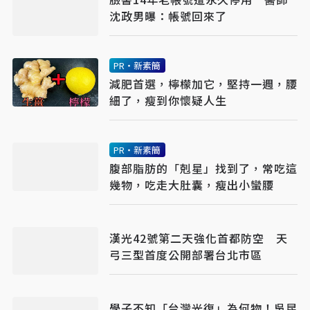
沈政男曝：帳號回來了
PR・新素簡
減肥首選，檸檬加它，堅持一週，腰
細了，瘦到你懷疑人生
PR・新素簡
腹部脂肪的「剋星」找到了，常吃這
幾物，吃走大肚囊，瘦出小蠻腰
漢光42號第二天強化首都防空 天
弓三型首度公開部署台北市區
學子不知「台灣光復」為何物！吳昆