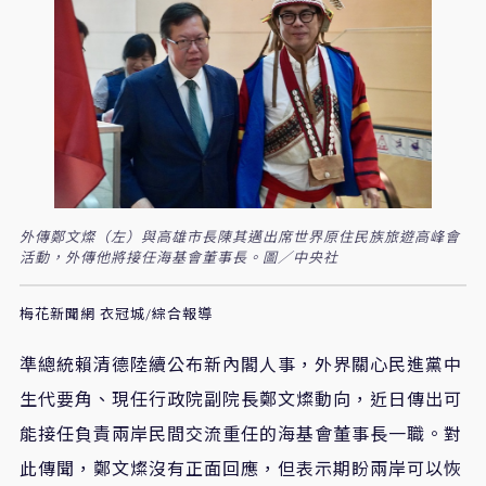
外傳鄭文燦（左）與高雄市長陳其邁出席世界原住民族旅遊高峰會
活動，外傳他將接任海基會董事長。圖／中央社
梅花新聞網 衣冠城/綜合報導
準總統賴清德陸續公布新內閣人事，外界關心民進黨中
生代要角、現任行政院副院長鄭文燦動向，近日傳出可
能接任負責兩岸民間交流重任的海基會董事長一職。對
此傳聞，鄭文燦沒有正面回應，但表示期盼兩岸可以恢