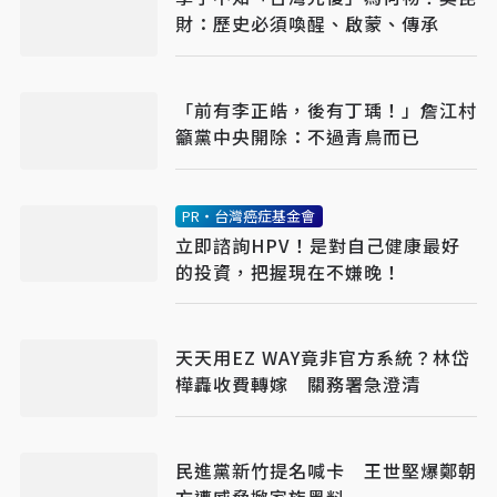
財：歷史必須喚醒、啟蒙、傳承
「前有李正皓，後有丁瑀！」詹江村
籲黨中央開除：不過青鳥而已
PR・台灣癌症基金會
立即諮詢HPV！是對自己健康最好
的投資，把握現在不嫌晚！
天天用EZ WAY竟非官方系統？林岱
樺轟收費轉嫁 關務署急澄清
民進黨新竹提名喊卡 王世堅爆鄭朝
方遭威脅掀家族黑料