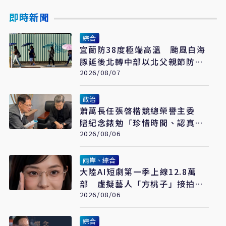
即時新聞
綜合
宜蘭防38度極端高溫 颱風白海
豚延後北轉中部以北父親節防豪
大雨
2026/08/07
政治
蕭萬長任張啓楷競總榮譽主委
贈紀念錶勉「珍惜時間、認真打
拚」
2026/08/06
兩岸、綜合
大陸AI短劇第一季上線12.8萬
部 虛擬藝人「方桃子」接拍美
瞳廣告
2026/08/06
綜合