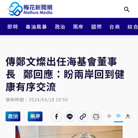
即時
毒油風暴
政治
兩岸
國際
台商
綜
傳鄭文燦出任海基會董事
長 鄭回應：盼兩岸回到健
康有序交流
發佈時間：2024/04/18 10:50
大
中
小
政治
兩岸