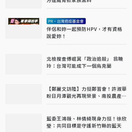
PR・台灣癌症基金會
伴侶和妳一起預防HPV，才有資格
說愛妳！
北檢搜查傅崐萁「政治追殺」 翁曉
玲：台灣可能成下一個烏克蘭
【鄭麗文訪陸】力挺鄭習會！許淑華
盼日月潭觀光再現榮景、南投農產外
銷陸市場
藍委王鴻薇、林倩綺現身力挺！徐欣
瑩：共同目標是守護新竹縣的藍天