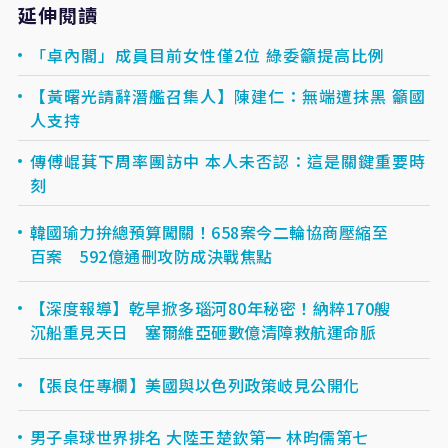
延伸閱讀
「卓內閣」成員目前女性僅2位 綠委籲提高比例
【黃曙光請辭潛艦召集人】陳建仁：無端遭抹黑 籲國
人支持
傳傅崐萁下周率團訪中 本人未否認：這是關鍵重要時
刻
韓國瑜力拚總預算闖關！658案今二輪協商壓縮至
百案 592億通刪攻防成決戰焦點
【深度報導】乾旱掀多瑙河80年秘密！納粹170艘
沉船重見天日 塞爾維亞砸數億清障救航運命脈
【張良任專欄】美國與以色列政策岐見公開化
男子桌球世界排名 大陸王楚欽第一 林昀儒第七