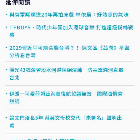
延伸閱讀
與賀軍翔暌違20年再拍床戲 林依晨：好熟悉的氣味
TFBOYS、時代少年團加入環球音樂 打造超級粉絲戰
略
2029習近平可能突襲台灣？！ 陳文茜《茜問》星盤
分析看台灣
漢光42號演習淡水河道阻絕演練 防共軍溯河直取
台北
伊朗—阿曼荷姆茲海峽復航協議無效 國際油價會
說話
論文門漫長5年 蔡英文母校交代「未署名」聲明出
處