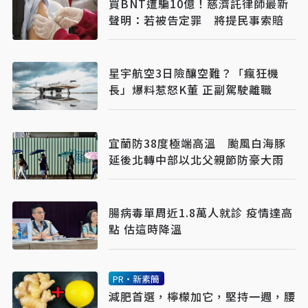
買BNT遭騙10億！慈濟託律師最新
聲明：若被告定罪 將提民事索賠
星宇航空3日險釀空難？「瘋狂機
長」爆料惹怒K董 正副駕駛離職
宜蘭防38度極端高溫 颱風白海豚
延後北轉中部以北父親節防豪大雨
腸病毒單周近1.8萬人就診 疫情達高
點 估這時降溫
PR・新素簡
減肥首選，檸檬加它，堅持一週，腰