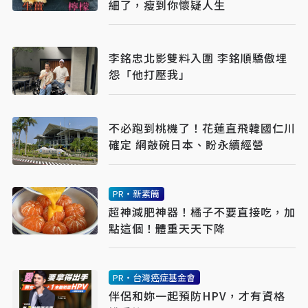
細了，瘦到你懷疑人生
李銘忠北影雙料入圍 李銘順驕傲埋
怨「他打壓我」
不必跑到桃機了！花蓮直飛韓國仁川
確定 網敲碗日本、盼永續經營
PR・新素簡
超神減肥神器！橘子不要直接吃，加
點這個！體重天天下降
PR・台灣癌症基金會
伴侶和妳一起預防HPV，才有資格