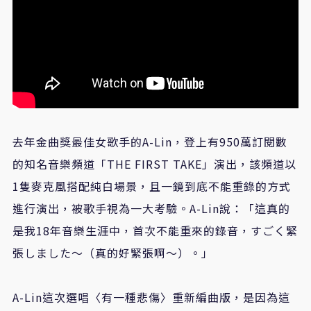
去年金曲獎最佳女歌手的A-Lin，登上有950萬訂閱數
的知名音樂頻道「THE FIRST TAKE」演出，該頻道以
1隻麥克風搭配純白場景，且一鏡到底不能重錄的方式
進行演出，被歌手視為一大考驗。A-Lin說：「這真的
是我18年音樂生涯中，首次不能重來的錄音，すごく緊
張しました〜（真的好緊張啊〜）。」
A-Lin這次選唱〈有一種悲傷〉重新編曲版，是因為這