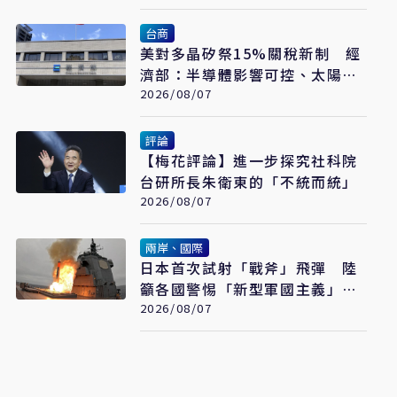
台商
美對多晶矽祭15%關稅新制 經
濟部：半導體影響可控、太陽能
產業衝擊有限
2026/08/07
評論
【梅花評論】進一步探究社科院
台研所長朱衛東的「不統而統」
2026/08/07
兩岸、國際
日本首次試射「戰斧」飛彈 陸
籲各國警惕「新型軍國主義」發
展
2026/08/07