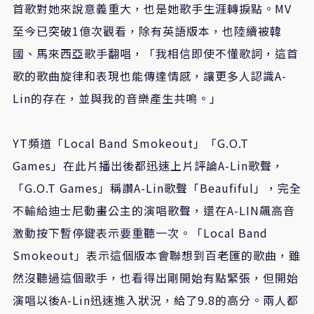
首歌對她來說意義重大，也是她歌手生涯轉捩點。MV
至今已突破1億次觀看，除有英語版本，也陸續被韓
國、馬來西亞歌手翻唱，「我相信即使不懂歌詞，這首
歌的歌曲旋律和表現也能傳達情感，讓更多人認識A-
Lin的存在，並與我的音樂產生共鳴。」
YT頻道「Local Band Smokeout」「G.O.T
Games」在此片播出後都迅速上片評論A-Lin歌聲，
「G.O.T Games」稱讚A-Lin歌聲「Beaufiful」，完全
不輸給迪士尼動畫公主的演唱歌聲，還在A-LIN飆高音
激動按下暫停鍵表示要重聽一次。「Local Band
Smokeout」表示這個版本會聯想到百老匯的歌曲，雖
然沒聽過這個歌手，也看得出剛開始有點緊張，但開始
演唱以後A-Lin迅速進入狀況，給了9.8的高分。兩人都