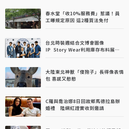
春水堂「收10%服務費」惹議！員
工曝規定原因 這2種買法免付
台北時裝週結合文博會圖像
IP Story Wear利用庫存布料展現
零廢精神
大陸東北神獸「傻狍子」長得像表情
包 喜感又憨憨
C羅與喬治娜8日回故鄉馬德拉島辦
婚禮 陸網紅證實收到邀請