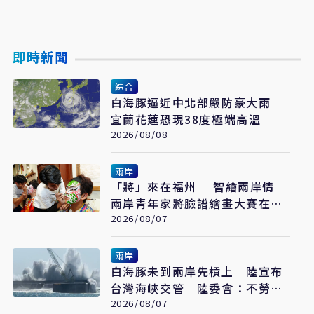
即時新聞
綜合
白海豚逼近中北部嚴防豪大雨
宜蘭花蓮恐現38度極端高溫
2026/08/08
兩岸
「將」來在福州 智繪兩岸情
兩岸青年家將臉譜繪畫大賽在福
州開幕
2026/08/07
兩岸
白海豚未到兩岸先槓上 陸宣布
台灣海峽交管 陸委會：不勞費
心
2026/08/07