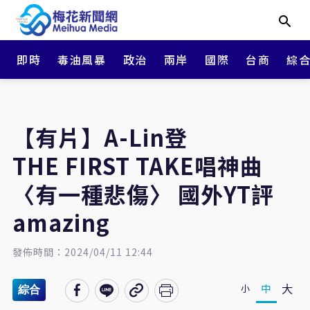
即時
毒油風暴
政治
兩岸
國際
台商
綜
【有片】A-Lin登
THE FIRST TAKE唱神曲
〈有一種悲傷〉 國外YT評
amazing
發佈時間：2024/04/11 12:44
大
中
小
綜合