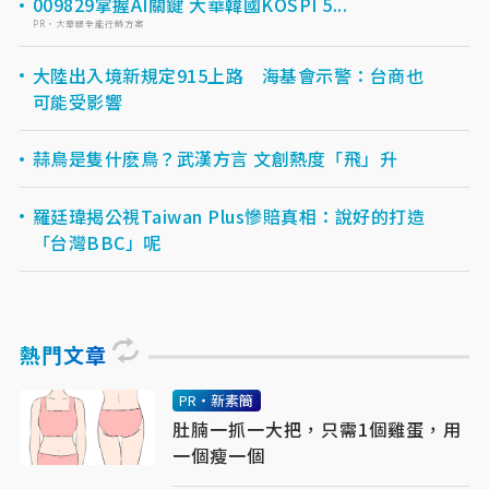
009829掌握AI關鍵 大華韓國KOSPI 5...
PR・大華銀全能行銷方案
大陸出入境新規定915上路 海基會示警：台商也
可能受影響
蒜鳥是隻什麽鳥？武漢方言 文創熱度「飛」升
羅廷瑋揭公視Taiwan Plus慘賠真相：說好的打造
「台灣BBC」呢
熱門文章
PR・新素簡
肚腩一抓一大把，只需1個雞蛋，用
一個瘦一個