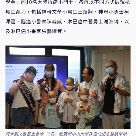
學金」的
10
名大陸抗癌小鬥士，各自以不同方式展現抗
癌生命力，包括神母文學小醫生王煜翔、神母小勇士柯
澤霆、腦癌小警察陳淼威、淋巴癌中醫勇士謝浩博，以
及淋巴癌小畫家張藝婧等。
周大觀文教基金會今（9日）赴廣州中山大學孫逸仙紀念醫院舉辦