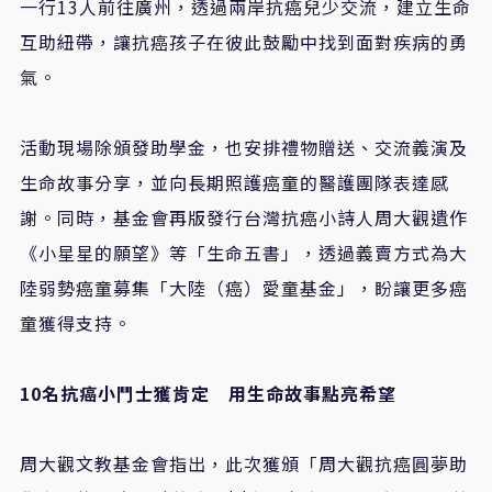
一行
13
人前往廣州，透過兩岸抗癌兒少交流，建立生命
互助紐帶，讓抗癌孩子在彼此鼓勵中找到面對疾病的勇
氣。
活動現場除頒發助學金，也安排禮物贈送、交流義演及
生命故事分享，並向長期照護癌童的醫護團隊表達感
謝。同時，基金會再版發行台灣抗癌小詩人周大觀遺作
《小星星的願望》等「生命五書」，透過義賣方式為大
陸弱勢癌童募集「大陸（癌）愛童基金」，盼讓更多癌
童獲得支持。
10
名抗癌小鬥士獲肯定 用生命故事點亮希望
周大觀文教基金會指出，此次獲頒「周大觀抗癌圓夢助