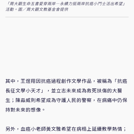
「周大觀生命五書愛穿兩岸—永續力挺兩岸抗癌小鬥士活出希望」
活動。圖／周大觀文教基金會提供
其中，王煜翔因抗癌過程創作文學作品，被稱為「抗癌
長征文學小天才」，並立志未來成為救死扶傷的大醫
生；陳淼威則希望成為守護人民的警察，在病痛中仍保
持對未來的想像。
另外，血癌小老師黃文雅希望在病榻上延續教學熱情；