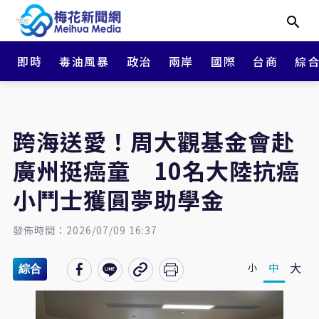
即時
毒油風暴
政治
兩岸
國際
台商
綜
跨海送愛！周大觀基金會赴
廣州挺癌童 10名大陸抗癌
小鬥士獲圓夢助學金
發佈時間：2026/07/09 16:37
大
中
小
綜合