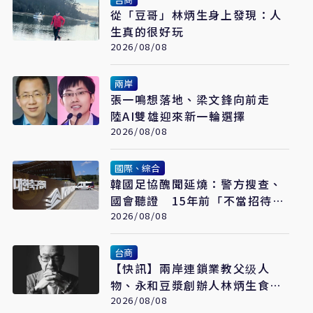
從「豆哥」林炳生身上發現：人
生真的很好玩
2026/08/08
兩岸
張一鳴想落地、梁文鋒向前走
陸AI雙雄迎來新一輪選擇
2026/08/08
國際、綜合
韓國足協醜聞延燒：警方搜查、
國會聽證 15年前「不當招待」
疑雲重見天日
2026/08/08
台商
【快訊】兩岸連鎖業教父级人
物、永和豆漿創辦人林炳生食道
2026/08/08
癌病逝 享年70歲