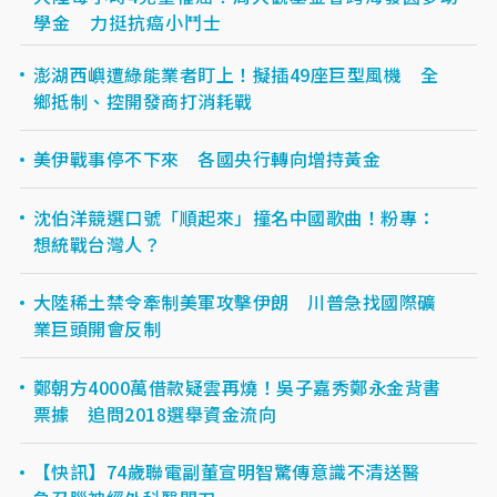
學金 力挺抗癌小鬥士
澎湖西嶼遭綠能業者盯上！擬插49座巨型風機 全
鄉抵制、控開發商打消耗戰
美伊戰事停不下來 各國央行轉向增持黃金
沈伯洋競選口號「順起來」撞名中國歌曲！粉專：
想統戰台灣人？
大陸稀土禁令牽制美軍攻擊伊朗 川普急找國際礦
業巨頭開會反制
鄭朝方4000萬借款疑雲再燒！吳子嘉秀鄭永金背書
票據 追問2018選舉資金流向
【快訊】74歲聯電副董宣明智驚傳意識不清送醫