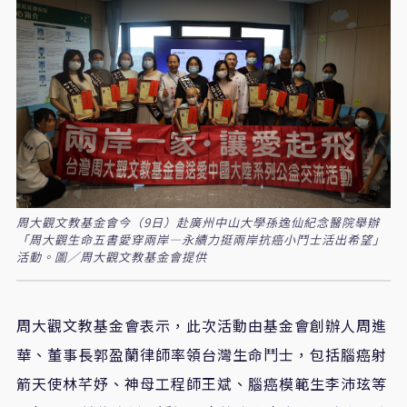
周大觀文教基金會今（9日）赴廣州中山大學孫逸仙紀念醫院舉辦
「周大觀生命五書愛穿兩岸—永續力挺兩岸抗癌小鬥士活出希望」
活動。圖／周大觀文教基金會提供
周大觀文教基金會表示，此次活動由基金會創辦人周進
華、董事長郭盈蘭律師率領台灣生命鬥士，包括腦癌射
箭天使林芊妤、神母工程師王斌、腦癌模範生李沛玹等