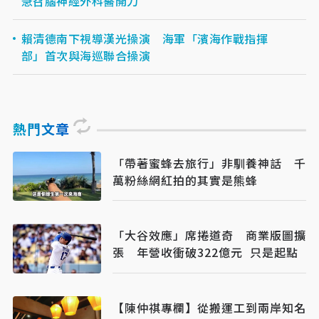
急召腦神經外科醫開刀
賴清德南下視導漢光操演 海軍「濱海作戰指揮
部」首次與海巡聯合操演
熱門文章
「帶著蜜蜂去旅行」非馴養神話 千
萬粉絲網紅拍的其實是熊蜂
「大谷效應」席捲道奇 商業版圖擴
張 年營收衝破322億元 只是起點
【陳仲祺專欄】從搬運工到兩岸知名