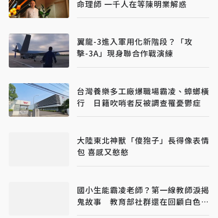
命理師 一千人在等陳明業解惑
翼龍-3進入軍用化新階段？「攻
擊-3A」現身聯合作戰演練
台灣養樂多工廠爆職場霸凌、蟑螂橫
行 日籍吹哨者反被調查罹憂鬱症
大陸東北神獸「傻狍子」長得像表情
包 喜感又憨憨
國小生能霸凌老師？第一線教師淚揭
鬼故事 教育部社群還在回顧白色恐
怖