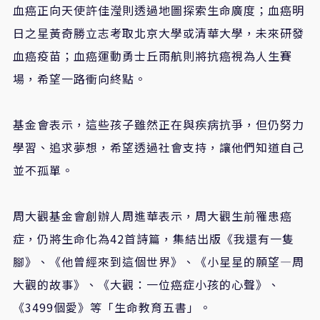
血癌正向天使許佳瀅則透過地圖探索生命廣度；血癌明
日之星黃奇勝立志考取北京大學或清華大學，未來研發
血癌疫苗；血癌運動勇士丘雨航則將抗癌視為人生賽
場，希望一路衝向終點。
基金會表示，這些孩子雖然正在與疾病抗爭，但仍努力
學習、追求夢想，希望透過社會支持，讓他們知道自己
並不孤單。
周大觀基金會創辦人周進華表示，周大觀生前罹患癌
症，仍將生命化為
42
首詩篇，集結出版《我還有一隻
腳》、《他曾經來到這個世界》、《小星星的願望—周
大觀的故事》、《大觀：一位癌症小孩的心聲》、
《
3499
個愛》等「生命教育五書」。