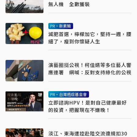
無人機 全數獲裝
PR・新素簡
減肥首選，檸檬加它，堅持一週，腰
細了，瘦到你懷疑人生
演藝圈挺公視！柯佳嬿等多位藝人響
應連署 網喊：反對支持綠化的公視
PR・台灣癌症基金會
立即諮詢HPV！是對自己健康最好
的投資，把握現在不嫌晚！
淡江、東海遭控赴陸交流違規扣30