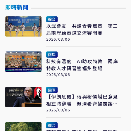
即時新聞
綜合
以武會友 共譜青春篇章 第三
屆兩岸跆拳道交流賽開賽
2026/08/06
兩岸
科技有溫度 AI助攻特教 兩岸
特教人才研習營福州登場
2026/08/06
國際
【伊朗危機】傳與穆傑塔巴意見
相左將辭職 佩澤希齊揚闢謠堅
稱會繼續總統職務
2026/08/06
綜合