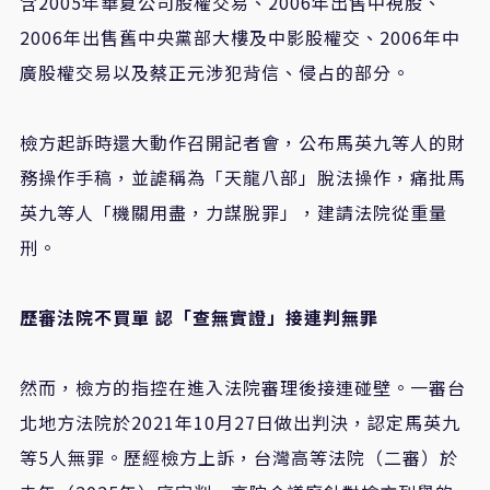
含2005年華夏公司股權交易、2006年出售中視股、
2006年出售舊中央黨部大樓及中影股權交、2006年中
廣股權交易以及蔡正元涉犯背信、侵占的部分。
檢方起訴時還大動作召開記者會，公布馬英九等人的財
務操作手稿，並謔稱為「天龍八部」脫法操作，痛批馬
英九等人「機關用盡，力謀脫罪」，建請法院從重量
刑。
歷審法院不買單
認「查無實證」接連判無罪
然而，檢方的指控在進入法院審理後接連碰壁。一審台
北地方法院於2021年10月27日做出判決，認定馬英九
等5人無罪。歷經檢方上訴，台灣高等法院（二審）於