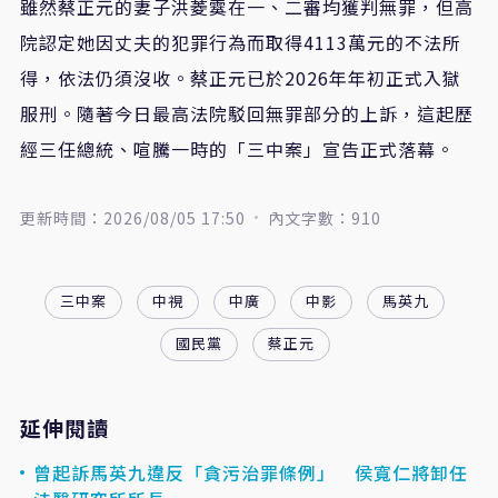
雖然蔡正元的妻子洪菱霙在一、二審均獲判無罪，但高
院認定她因丈夫的犯罪行為而取得4113萬元的不法所
得，依法仍須沒收。蔡正元已於2026年年初正式入獄
服刑。隨著今日最高法院駁回無罪部分的上訴，這起歷
經三任總統、喧騰一時的「三中案」宣告正式落幕。
更新時間：2026/08/05 17:50
內文字數：910
三中案
中視
中廣
中影
馬英九
國民黨
蔡正元
延伸閱讀
曾起訴馬英九違反「貪污治罪條例」 侯寬仁將卸任