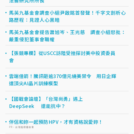
法醫研究所所長
馬英九基金會調查小組尹啟銘首發聲！千字文剖析心
路歷程：見證人心黑暗
馬英九基金會提告蕭旭岑、王光慈 調查小組怒批：
嚴重侵犯董事會職權
【張競專欄】從USCC訪陸受挫探討美中投資委員
會
雲端借箭！騰訊砸逾370億元繞美禁令 用日企輝
達頂尖AI晶片訓練模型
【國戰會論壇】「台灣尚勇」遇上
DeepSeek 還能抗中？
伴侶和妳一起預防HPV，才有資格說愛妳！
PR・台灣癌症基金會