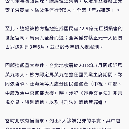
公司董事長張哲琛、總經理汪海清，以及前立委蔡正元
妻子洪菱霙、岳父洪信行等5人，全案「無罪確定」。
至此，這場被檢方指控造成國民黨72.9億元巨額損害的
世紀官司，馬英九全身而退；全案僅有蔡正元一人因侵
占罪遭判刑3年6月，並已於今年初入獄服刑。
回顧這起重大案件，台北地檢署於2018年7月間起訴馬
英九等人。檢方認定馬英九在擔任國民黨主席期間，夥
同張哲琛、汪海清等人處分國民黨黨產（中視、中影、
中廣及舊中央黨部大樓）時，涉犯《證券交易法》非常
規交易、特別背信，以及《刑法》背信等罪嫌。
當時北檢有備而來，列出5大涉嫌犯罪的事實，其中包