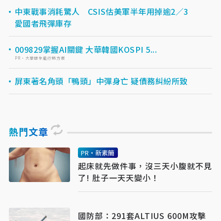
中東戰事消耗驚人 CSIS估美軍半年用掉逾2／3
愛國者飛彈庫存
009829掌握AI關鍵 大華韓國KOSPI 5...
PR・大華銀全能行銷方案
屏東著名角頭「鴨頭」中彈身亡 疑債務糾紛所致
熱門文章
PR・新素簡
起床就先做件事，沒三天小腹就不見
了! 肚子一天天變小！
國防部：291套ALTIUS 600M攻擊