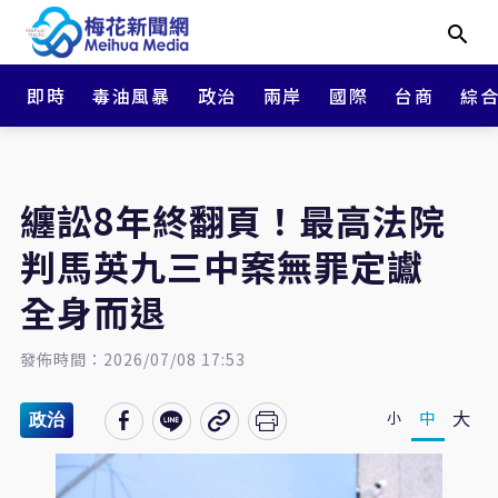
即時
毒油風暴
政治
兩岸
國際
台商
綜
纏訟8年終翻頁！最高法院
判馬英九三中案無罪定讞
全身而退
發佈時間：2026/07/08 17:53
大
中
小
政治