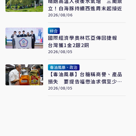
晴朗高溫入夜後水氣增 三颱鼎
立！白海豚持續西進周末起接近
2026/08/06
綜合
國際經濟學奧林匹亞傳回捷報
台灣獲1金2銀2銅
2026/08/05
毒油風暴、政治
【毒油風暴】台糖稱商譽、產品
損失 要提告福懋油求償至少
2.43億元
2026/08/05