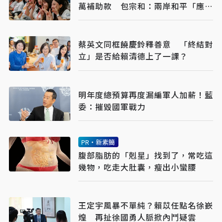
萬補助款 包宗和：兩岸和平「應基
於友誼而非仇恨」
蔡英文同框饒慶鈴釋善意 「終結對
立」是否給賴清德上了一課？
明年度總預算再度漏編軍人加薪！藍
委：摧毀國軍戰力
PR・新素簡
腹部脂肪的「剋星」找到了，常吃這
幾物，吃走大肚囊，瘦出小蠻腰
王定宇風暴不單純？賴苡任點名徐嶔
煌 再扯徐國勇人脈掀內鬥疑雲