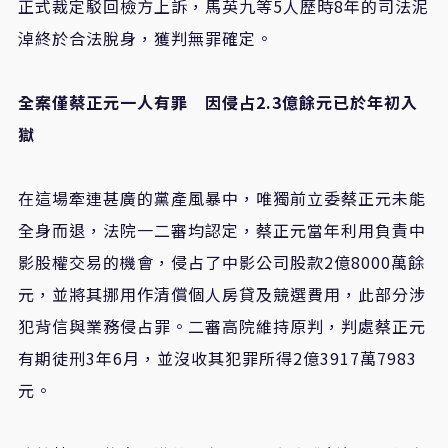
正式裁定駁回檢方上訴，馬英九等5人歷時8年的司法泥
淖終於合法脫身，獲判無罪確定。
全案僅蔡正元一人有罪
因侵占
2.3
億餘元已於年初入
獄
在這場牽連甚廣的黨產風暴中，唯獨前立委蔡正元未能
全身而退，法院一二審均認定，蔡正元當年利用負責中
影股權交易的機會，侵占了中影公司股款2億8000萬餘
元，並將其挪用作清償個人房貸及競選費用，此部分涉
犯背信與業務侵占罪。二審高院維持原判，判處蔡正元
有期徒刑3年6月，並沒收其犯罪所得2億3917萬7983
元。