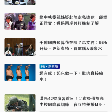
綠中執委親姊疑赴陸走私遭逮 邱垂
正證實：透過兩岸共打機制了解
千億國防預算花在哪？馬文君：廁所
升級、更新桌椅、買電腦&礦泉水
PR・新素簡
超有感！起床做一下，肚肉直接縮
水！
漢光42號演習首日！北市後備旅高
中校園臨戰訓練 官兵持美援M4A1
步槍操練