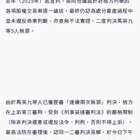
去年（2025年）底宣判，高院合議庭針對檢方列舉的
各項股權交易案逐一論述，最終仍認為處分黨產過程中
並未違反商業判斷、亦查無不法實證，二度判決馬英九
等5人無罪。
由於馬英九等人已獲歷審「連續兩次無罪」判決，檢方
在上訴第三審時，受到《刑事妥速審判法》的嚴格限制
（除非判決違憲或違反法令、判例，否則不得上訴）。
最高法院在審理後，認同一二審判決見解，於今日下午